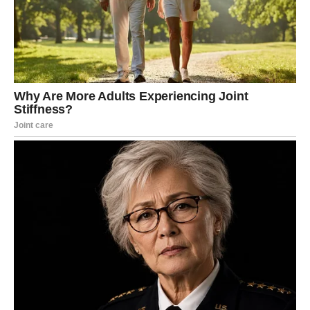
kako utjelovljuje ulogu bake. Savjet koji je dala bio je
jednostavan, ali moćan: kad god te život sruši, važno je da se
podigneš, odbaciš neuspjehe i nastaviš ići naprijed.
Kada je ovo u pitanju, ja sam samostalna. Ne podržavam ideju
da bake i žene isključivo brinu o maloj djeci. U tom periodu
detetu je najpotrebnija majka, zbog čega sam dosledno uz
njega“, rekla je ona. Nema sumnje da će Anja Alač, iako je
trudna, bez muke nositi sve svoje obaveze dok će brinuti o
dvogodišnjem sinu. Oduševljen je što će postatio stariji brat i
željno iščekuje dolazak male princeze koja će se uskoro
pridružiti njihovoj porodici. O sreći bake Vesne Čipčić je
suvišno i govoriti.