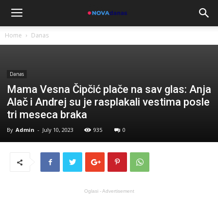
Home
Danas
Danas
Mama Vesna Čipčić plače na sav glas: Anja
Alač i Andrej su je rasplakali vestima posle
tri meseca braka
By
Admin
-
July 10, 2023
935
0
Oglasi - Advertisement