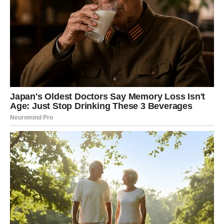
Radosna objava trudnoće Anje Alač, pored njenog
dvogodišnjeg sina Andreja, nesumnjivo je donela neizmernu
sreću Vesni, ponosnoj baki koja svoju ulogu već obavlja sa
velikim uspehom. Tokom svoje početne trudnoće, ova odana
majka otvoreno je izrazila želju da ima sina. U jednom
konkretnom slučaju, Anja je izjavila da je vodi isključivo njena
intuicija. Bila je potpuno svjesna da je ova uloga koju preuzima
nedvojbeno najznačajnija u njenom dosadašnjem životu.
“Aleksej je neverovatno i spokojno dete, i meni je veliko
zadovoljstvo da provodim vreme sa njim. Trenutno pravim
pauzu od posla kako bih se brinula o njemu, i iako zahtjevi
majčinstva mogu biti iscrpljujući, na to gledam kao na prirodan
dio života i trudim se prihvatiti svaki trenutak”. Ispričala je ličnu
anegdotu o svojoj majci, koja je poznata glumica, i o tome