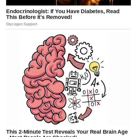
Žumanjke tucite dok ne postanu pjenasti, a zatim u smjesu
umiješajte šećer.