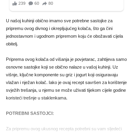
U našoj kuhinji obično imamo sve potrebne sastojke za
pripremu ovog divnog i okrepljujućeg kolača, što ga čini
jednostavnom i ugodnom pripremom koju će obožavati cijela
obitelj.
Priprema ovog kolača od višanja je povjetarac, zahtijeva samo
osnovne sastojke koji se obično nalaze u vašoj kuhinji. Uz
višnje, ključne komponente su griz i jogurt koji osiguravaju
vlažan i nježan kolač. Iako je ovaj recept savršen za korištenje
svježih trešanja, u njemu se može uživati ​​tijekom cijele godine
koristeći trešnje u staklenkama.
POTREBNI SASTOJCI:
Za pripremu ovog ukusnog recepta potrebni su vam sljedeći