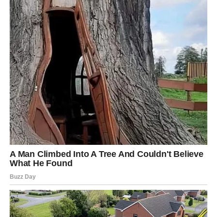
Ulje i jogurt kratko izmiksajte pa redom dodajte.
Pomiješajte smjesu brašna, praška za pecivo i griza sa
ostalim sastojcima.
Za postizanje željenog rezultata bitno je u smjesu umiješati
čvrsti snijeg od bjelanjaka, nježno ih lopaticom sjediniti s
ostalim sastojcima.
Pripremite tepsiju 21×36 cm tako da je namastite i pobrašnite.