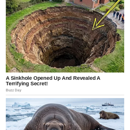
Pripremljenu smjesu ravnomjerno rasporedite po tepsiji.
Za ukrašavanje torte pažljivo rasporedite očišćene i oprane
višnje. U slučaju da se odlučite za višnje iz staklenke, poželjno
ih je prethodno pritisnuti u cjedilu.
Da bi kolač bio savršeno pečen, stavite ga u pećnicu zagrijanu