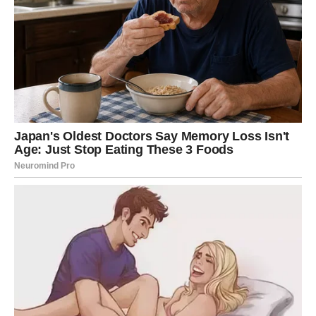
U intervjuu za magazin “Gloria” glumac je govorio o svojim
razmišljanjima o odlasku iz Srbije i trenutnim aktivnostima u
Los Angelesu. Preseljenje cijele moje obitelji golemo je i
uzbudljivo putovanje na koje svi krećemo. Možda zvuči
drastično reći da ne odlazim u potpunosti iz Srbije, ali realnost
je daleko od te ideje. Nastavit ću raditi i baviti se svojim