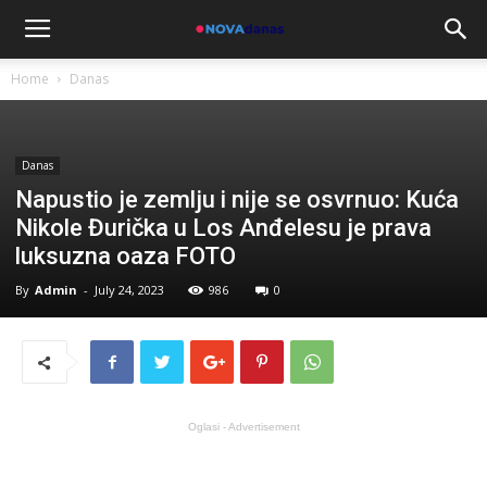
Home
Danas
Danas
Napustio je zemlju i nije se osvrnuo: Kuća
Nikole Đurička u Los Anđelesu je prava
luksuzna oaza FOTO
By
Admin
-
July 24, 2023
986
0
Oglasi - Advertisement