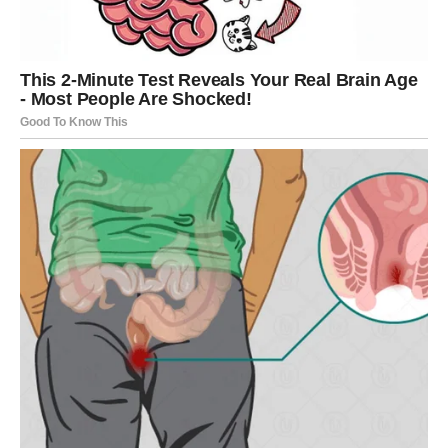
svake druge obitelji, naša rutina odražava tipična svakodnevna
iskustva jednog glumca. Jasno je da cijela pordica uživa u
svom novom životu.