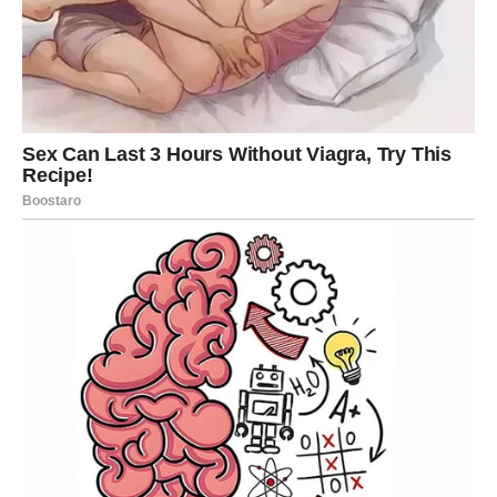
kreativnim nastojanjima u Srbiji, ali također sam željan istražiti
ogromne mogućnosti koje nudi američko tržište, posebno u
Los Angelesu. Ovaj se grad može pohvaliti s impresivnih 300
sunčanih dana godišnje i dom je najvećih televizijskih i filmskih
studija. Kao glumac, uzbuđen sam što mogu uroniti u ovo
živahno i dinamično okruženje,” samouvjereno je rekao.
Naša jutra počinju zajedničkim doručkom, nakon čega Ljilja
prati Đorđa do obližnje škole, dok ja osobno vozim Nađu do
njene škole. Tijekom vožnje autom vrijeme iskoristim za
slušanje edukativnih španjolskih CD-ova. Ostatak dana
ispunjen je raznim aktivnostima kao što su obavljanje
svakodnevnih obaveza, učenje za vozački ispit, istraživanje
grada, obavljanje administrativnih poslova, čitanje skripti i
uživanje u slobodnom vremenu s prijateljima. Baš kao i kod