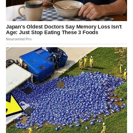
umiješajte brašno, sir, margarin i sol. Umijesite smjesu u
tijesto i ostavite da se diže 30 minuta.
Zatim razvaljajte tijesto što tanje možete prije nego što ga
oblikujete u roladu.
Ostavite tijesto da odstoji dodatnih 10 minuta, a zatim ga
valjkom za tijesto još jednom razvaljajte.
Kalupom ili čašom izrežite pogačice i stavite ih u podmazan
pleh. Premažite vrhove razmućenim jajetom i pecite 30 minuta
na 200 stupnjeva.