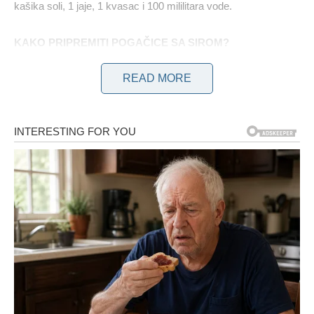
kašika soli, 1 jaje, 1 kvasac i 100 mililitara vode.
KAKO PRIPREMITI POGAČICE SA SIROM?
READ MORE
Otopiti kvasac u 100 ml mlake vode da počne dizati. Zatim