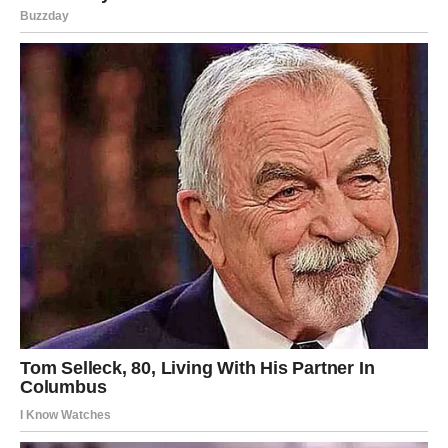
Za pripremu kreme, gustu pavlaku prebacite u zasebnu
posudu. Upotrijebite ili ručni mikser ili samostalni mikser za
mućenje vrhnja srednjom brzinom dok ne postigne točku
stvaranja čvrstih vrhova. Ovaj postupak obično traje otprilike
3-5 minuta. Budite oprezni kako biste izbjegli pretjecanje jer
pretjerano mućenje može dovesti do pretvaranja vrhnja u
maslac.
Pažljivo umiješajte šlag u smjesu limuna i kondenziranog
mlijeka tako da ih lagano spojite. Koristite lopaticu za miješanje
sastojaka, osiguravajući da se očuva lagana i pahuljasta
konzistencija šlaga.
Nastavite miješati dok se sve komponente dobro ne sjedine i
ravnomjerno rasporede.
Kako biste napravili savršene preljeve, sitno nasjeckajte
čokoladu i kikiriki. To se može učiniti pomoću noža ili kuhače