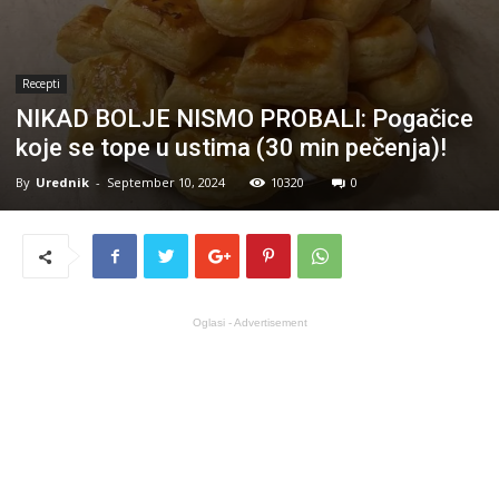
Recepti
NIKAD BOLJE NISMO PROBALI: Pogačice
koje se tope u ustima (30 min pečenja)!
By
Urednik
-
September 10, 2024
10320
0
Oglasi - Advertisement