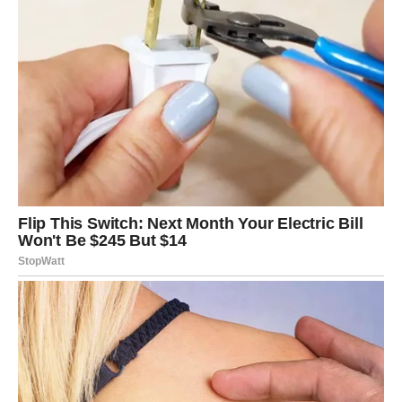
Doživite ultimativnu deliciju od limuna koja će sigurno nestati
za nekoliko trenutaka! Ovaj izvanredni desert od limuna
harmonično spaja osnažujući okus limuna sa raskošnom
dekadencijom zaslađenog kondenziranog mlijeka i bogatog
gustog vrhnja, a sve okrunjeno divnom teksturom čokolade i
kikirikija.
Bilo da priređujete zabavu, uživate u obiteljskom okupljanju ili
jednostavno žudite za slatkim užitkom, ovaj će desert zadiviti
vaše nepce i natjerati sve da galame na sekunde.
Priprema se bez napora i brzo se jede, postižući savršenu