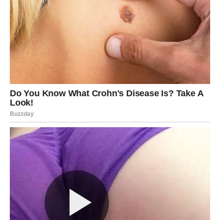
ravnotežu između ljutog i slatkog.
POTREBNI SASTOJCI:
Za ovaj recept trebat će vam jedan komad limuna, 380 g (13,4
oz) zaslađenog kondenziranog mlijeka, 500 ml (16,7 tekućih
unci) gustog vrhnja, 60 g (2,1 oz) čokolade i 60 g (2,1 oz)
kikirikija.
KAKO PRIPREMITI VRHUNSKI DESERT OD LIMUNA?
Za početak, osigurajte da je limun temeljito očišćen. Uzmite
sitnu ribež i nježno uklonite koricu s limuna, pazeći da ne
uđete preduboko i ne naiđete na gorku bijelu srž. Nakon što
ste skupili koricu, prepolovite limun i iscijedite njegov
okrepljujući sok.
Ostavite i koru i sok za kasniju upotrebu.
Kako biste postigli glatku i kremastu konzistenciju,