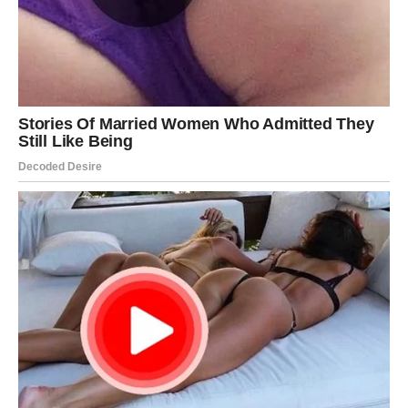
jednostavno pomiješajte zaslađeno kondenzirano mlijeko i
svježe iscijeđeni limunov sok u velikoj posudi za miješanje.
Miješajte dok se smjesa blago ne zgusne, zahvaljujući
kiselosti limunova soka.