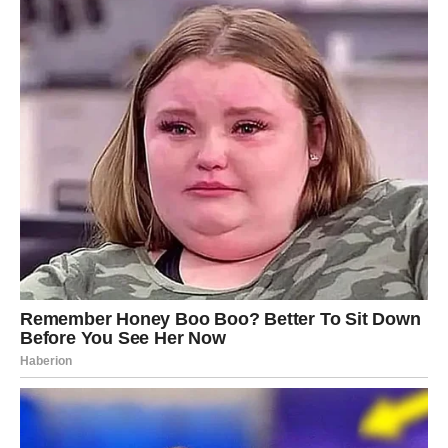
za hranu. Cilj je postići ravnomjerno male komadiće koji će
poboljšati teksturu i okus deserta.
Da biste napravili desert, premjestite slasnu mješavinu limuna
u zdjelu za posluživanje. Po vrhu ravnomjerno rasporedite
ukusnu kombinaciju nasjeckane čokolade i kikirikija. Za
dodatni dašak sofisticiranosti, razmislite o ukrašavanju
limunovom koricom.
Kako biste postigli optimalne rezultate, ostavite desert da se
ohladi u hladnjaku minimalno 2 sata, da se stegne i okusi
harmoniziraju. Nakon što se dovoljno ohladi, desert
prezentirajte u pojedinačnim porcijama. Uživajte u divnim i
ugodnim okusima dok se delikatno rastvaraju na vašem
nepcu.