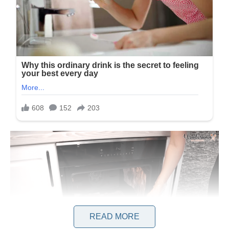
READ MORE