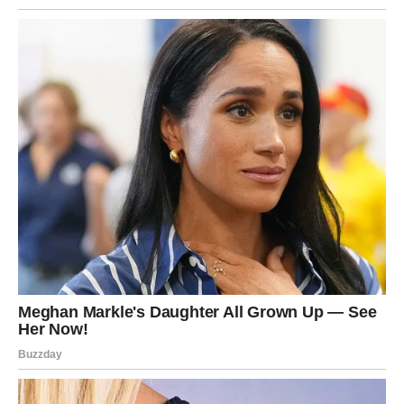
kroz svoja glazbena nastojanja. Unatoč skromnim počecima u
selu Četereže, Rada Manojlović svoju je akademsku
sposobnost pokazala izvrsnim školovanjem u osnovnoj školi
prije nego što je upisala diplomu ekonomiste u Gimnaziji u
Velikoj Plani.
Njezin je odgoj odigrao značajnu ulogu u oblikovanju njezinih
temeljnih načela i nepokolebljive predanosti marljivosti,