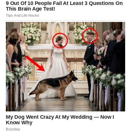
Njezina glazbena odiseja započela je 2007. godine, osvojivši
publiku svojim izvanrednim talentom prikazanim u
renomiranom izboru “Zvezde Granda”, gdje je osigurala
drugoplasirano mjesto. Taj ključni trenutak njezinu je karijeru
podigao do novih visina, što je rezultiralo produkcijom mnoštva
albuma koji su osvojili top liste kao što su “Cao bezobrazni”,
“Deset sopod nule”, “Marakana” i “Metropola”. Radine
nenadmašne vokalne sposobnosti i njezin besprijekoran spoj
tradicionalnih folklornih elemenata sa suvremenim pop
senzibilitetom zaslužili su njeno široko divljenje i pohvale.
Podrijetlom iz Požarevca, Rada Manojlović je postala jedna od
renomiranih osoba srpske glazbene scene. Njezina
postignuća nadilaze impresivnu prodaju albuma i pjesama,
budući da je također postala utjecajna osoba za ambiciozne
pjevače i nepokolebljiva zagovornica očuvanja kulturne baštine