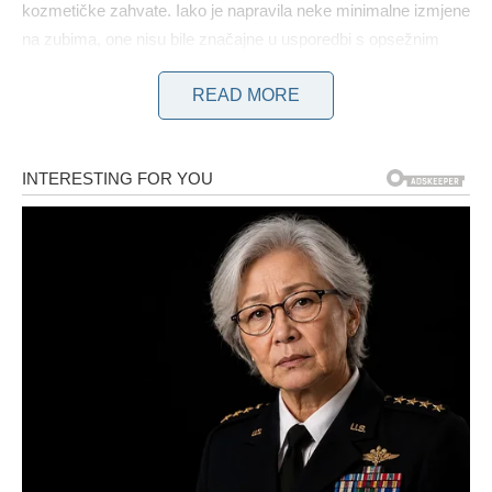
kozmetičke zahvate. Iako je napravila neke minimalne izmjene
na zubima, one nisu bile značajne u usporedbi s opsežnim
ortodontskim tretmanom koji je primila s aparatićem. Opći
READ MORE
konsenzus u javnosti je da je Rada dosljedno zadržala
prizeman stav, što je i izrazila kroz razne opaske. “Moram
priznati da mi se ispunila najveća želja.