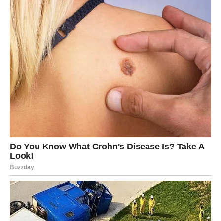
ostavivši trajan utjecaj na njezinu odabranu profesionalnu
putanju. S nepunih 19 godina u Radu se u životu dogodio
mučan događaj: prerana smrt majke Mirjane, koja je podlegla
teškoj bolesti. Ova duboka tragedija ostavila je trajan trag, ali
uz nepokolebljivu podršku svoje sestre Maje i svog oca, otkrila
je otpornost da ustraje i izađe kao pobjednica.