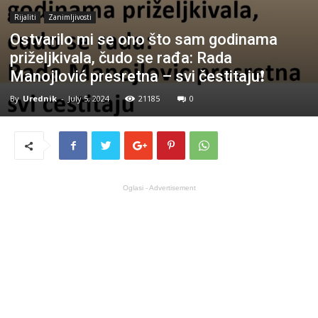
Rijaliti
Zanimljivosti
Ostvarilo mi se ono što sam godinama
priželjkivala, čudo se rađa: Rada
Manojlović presretna – svi čestitaju❗️
By
Urednik
-
July 5, 2024
21185
0
Oglasi - Advertisement