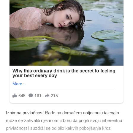
Iznimna privlačnost Rade na domaćem natjecanju talenata
može se zahvaliti njezinom izboru da prigrli svoju inherentnu
privlačnost i suzdrži se od bilo kakvih poboljšanja kroz