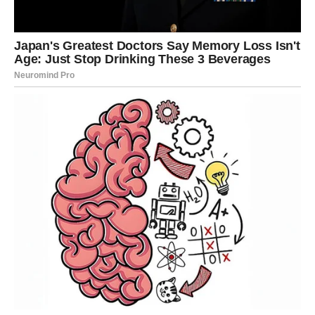
Započevši svoje obraćanje, započela je iskrenom izjavom o
svojoj trajnoj težnji da krasi pozornice P0povića i Granda.
Rada, na svoj vlastiti artikulirani način, naglašava koliko je
važno ostati prizemljen i ne dopustiti da trijumf iskrivi njezino
razlučivanje. S velikom jasnoćom prepričava dirljivo sjećanje
na svoju prvu audiciju, na kojoj su roditelji stajali uz nju, samo
da bi se suočila s velikim razočaranjem koje joj je natjeralo
suze na oči.
Budući da je njezin telefon bio u tako lošem stanju, pribjegla je
tome da ga objesi na čavao pričvršćen za zid kako bi dobila
signal. Ipak, Saša joj se nakon nekoliko dana uspio javiti s
radosnom viješću da je trijumfalno prošla audiciju i time
ispunila svoju životnu želju. Ova značajna objava dočekana je
sa mnoštvom čestitki ljudi iz njezine blizine. Rada Manojlović,
cijenjena ikona srpske pop-folk glazbe, na svijet je otišla 25.
kolovoza 1985. godine u gradu Požarevcu.