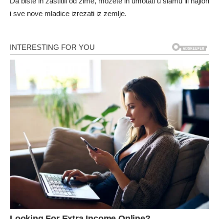
Da biste ih zaštitili od zime, možete ih umotati u slamu ili najlon
i sve nove mladice izrezati iz zemlje.