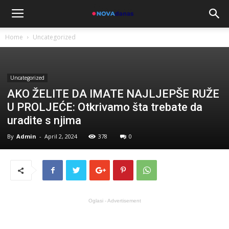
Home
Uncategorized
Uncategorized
AKO ŽELITE DA IMATE NAJLJEPŠE RUŽE
U PROLJEĆE: Otkrivamo šta trebate da
uradite s njima
By
Admin
-
April 2, 2024
378
0
Oglasi - Advertisement