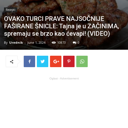
Recepti
OVAKO TURCI PRAVE NAJSOČNIJE
FAŠIRANE ŠNICLE: Tajna je u ZAČINIMA,
spremaju se brzo kao ćevapi! (VIDEO)
By
Urednik
-
June 1, 2024
10873
0
Oglasi - Advertisement