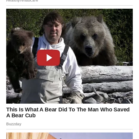
KAKO SE PRIPREMAJU?
U šerpu dodajte vodu i šećer i prokuhajte. Zatim dodajte
margarin izrezan na kockice i isjeckanu čokoladu i miješajte