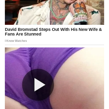
OBLATNE SA BANANICAMA ZA 10 MINUTA NAJLJEPŠI
RECEPT KOJI JE NAPISAN ZA OBLATNE
POTREBNI SASTOJCI:
2 lista vafla
8 kremastih banana
Potrebno za fil:
500 g šećera
200 ml vode
250 g margarina
100 g čokolade
250 g mljevenog keksa
250 g seckanih oraha