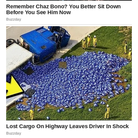
Pripremite tri umaka:
Umak:
Pomiješajte majonezu, jogurt, kečap, ocat i crni papar
u maloj posudi. Stavite u hladnjak do posluživanja.
Oblikujte i skuhajte ćevape: