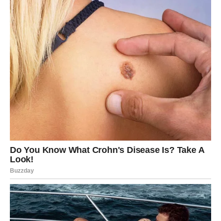
dok se ne otopi.
Sklonite posudu sa vatre i umiješajte izmrvljeni keks i
sjeckane orahe. Ostavite da se ohladi
Polovinu pripremljene smjese rasporedite na hrapavu stranu
lista vafla. Na vrh stavite kremu od banane, lagano ih utisnite u
fil i prekrijte drugom polovinom smese. Na kraju prekrijte drugu
oblatnu grubom stranom prema dolje.
Na kraju ga možete premazati čokoladom po želji…
Stavite težak predmet na tortu i ostavite je u frižideru preko
noći pre nego što je isečete na trake željene veličine.