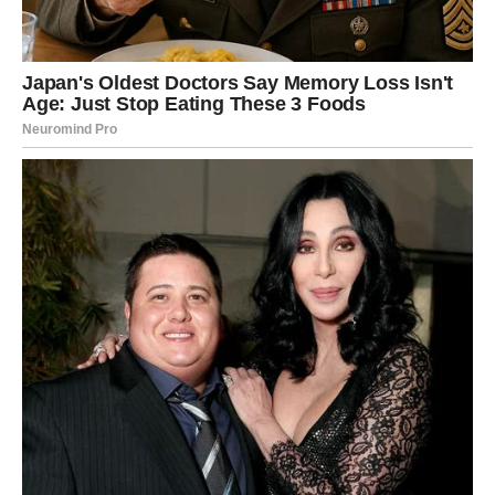
Pripremite smjesu za kebab:
U velikoj zdjeli pomiješajte mljevenu janjetinu, sol, crni papar,
papriku, papriku, kumin, korijander, naribani češnjak, peršin i
nasjeckani luk.
Sve sastojke dobro izmiješajte i ostavite u hladnjaku 30 minuta
kako bi se ćevapi lakše oblikovali.