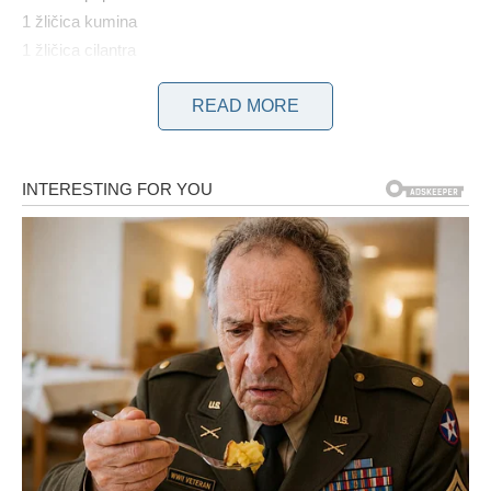
1 žličica kumina
1 žličica cilantra
1 žlica ribanog češnjaka
READ MORE
1/2 šalice nasjeckanog peršina
100 g luka nasjeckanog
jestivo ulje
Potrebni sastojci za sos su sledeći:
2 žlice majoneze
1 žlica jogurta
1 žlica paste od rajčice
1/2 žlice octa
crni papar po ukusu
KAKO SE PRAVI KEBAB?