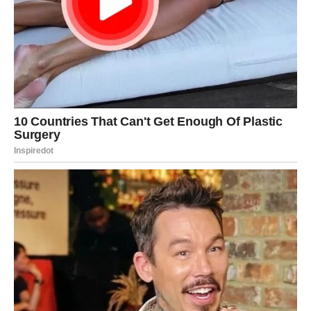
da daju boju i okus tanjuru.
Poslužiti:
Kuhane kofte poslužite uz pripremljeni umak i prženo povrće.
BONUS: