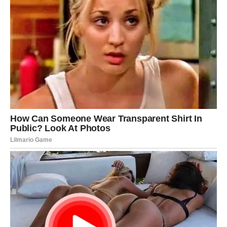
Nakon 30 minuta navlažite ruke i krenite s oblikovanjem
ćevapa.
Ćevape stavite u zagrijanu tavu, dodajte malo ulja, pržite dok
ne porumene i tostirajte.
Pripremite povrće:
U istoj tavi pečete ćevape, pržite luk, kapule, paprike i rajčice