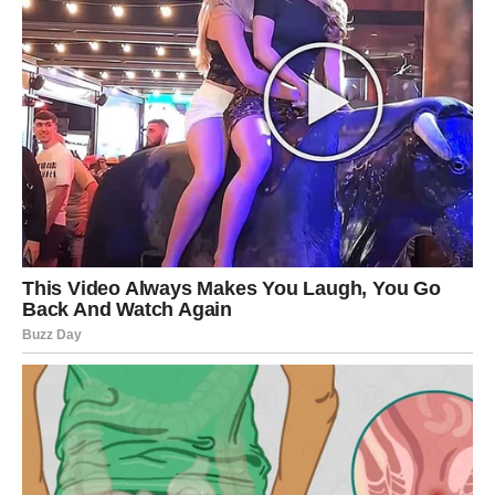
Za one koji traže svjež pristup uživanju u tikvicama, ovaj
recept za hrskavo pečene tikvice neophodan je. Premazane,
začinjene i pečene do prekrasne zlatne boje, ove tikvice
izvana su izvanredno hrskave, a iznutra ostaju mekane.
Ova tehnika kuhanja je jednostavna i lijepo pojačava prirodni
okus povrća. Idealne kao brzi međuobrok ili fantastičan prilog,
ove hrskavo pečene tikvice sigurno će postati omiljeni dodatak
vašem domu.
POTREBNI SASTOJCI:
Za tikvice: