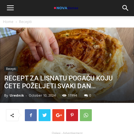
Home
Recepti
Recepti
RECEPT ZA LISNATU POGAČU KOJU
ĆETE POŽELJETI SVAKI DAN…
By
Urednik
-
October 10, 2024
11994
0
Oglasi - Advertisement