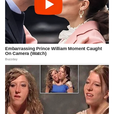
razvaljajte ga kao što je prikazano u videu stavite maslac u
njega ponovo stavite maslac i napravite isti postupak za sve.
Na kraju nakon nanošenja maslaca opet malo povucite tijesto
da bude veće pa ga razvaljajte gore kako je prikazano u videu
staviti na tanjur ostaviti u hladnjaku 2-3 sata izvaditi i polako
zarolati staviti na lim za pečenje dobro razbiti jaje na 180