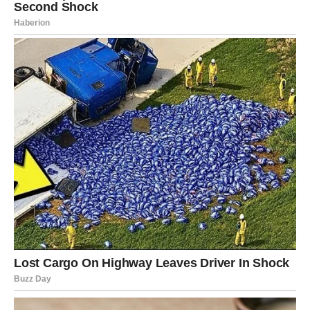
U tavi zagrijte biljno ulje dok ne zavrije. Na zagrijanom ulju
pržite premazane tikvice dok ne porumene.
Poslužiti:
Pečene tikvice izvadite iz ulja i ostavite da se ocijede na
papirnatim ručnicima. Poslužite toplo i uživajte u okusu!