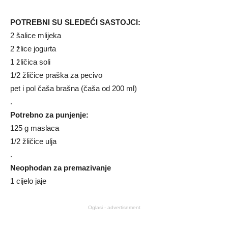
POTREBNI SU SLEDEĆI SASTOJCI:
2 šalice mlijeka
2 žlice jogurta
1 žličica soli
1/2 žličice praška za pecivo
pet i pol čaša brašna (čaša od 200 ml)
.
Potrebno za punjenje:
125 g maslaca
1/2 žličice ulja
.
Neophodan za premazivanje
1 cijelo jaje
Oglasi - advertisement