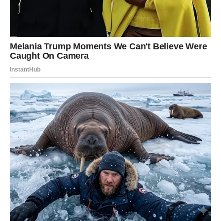
3 jaja, 3 žlice brašna, 2 žlice izmrvljenog sira i 1 žličica
češnjaka u prahu za premaz:
50 grama brašna i 100 grama prezli za prženje:
Ulje na biljnoj bazi
KAKO PRIPREMITI TIKVICE?
Pripremite tikvice: