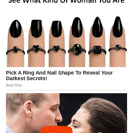
U zdjelu za miješanje uzeti brašno napraviti udubljenje, dodati
mlijeko, jogurt, sol, prašak za pecivo i umijesiti dobit ćete
mekano tijesto koje se ne lijepi za ruke, dobro umijesiti odmah
napraviti pet komada.
Pokriti i ostaviti da odstoji pola sat vremena uzmite tijesto i