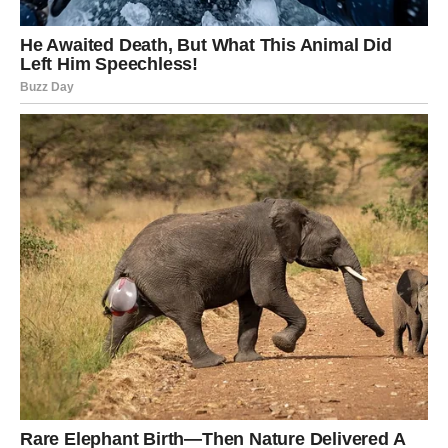
Narežite ili narežite 2 tikvice na štapiće ili kolutiće. Dodajte sol i
crni papar za začin.
Napravite tijesto:
U posudi umutiti 3 jaja. U jaja umiješajte 2 žlice brašna, 2 žlice
naribanog sira i 1 žličicu češnjaka u prahu. Temeljito
promiješajte kako biste dobili dobro izmiješanu smjesu.
Pripremite smjesu:
Na jednu ploču stavite 50 grama brašna, a na drugu 100
grama krušnih mrvica.
Poklopiti tikvice.
Svaku plošku ili štapić tikvice prvo pobrašnite, zatim umočite u
smjesu od jaja, a na kraju pospite prezlama. Nastavite s
pečenjem tikvica.