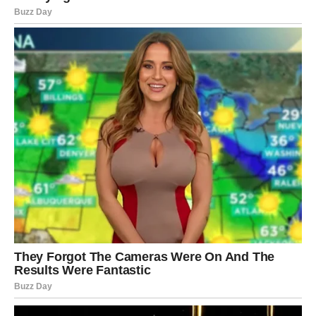
BONUS:
Nemojte više pržiti tikvice, već ih spremite na ovaj ukusan
i jednostavan način!