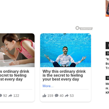
D
“R
Bo
Tr
U
Mo
ni
KR