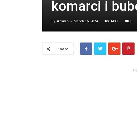
komarci i bube
By
Admin
-
March 16, 2024
1403
0
Share
Og