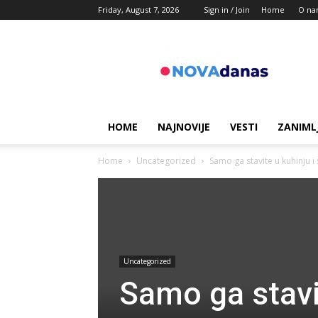
Friday, August 7, 2026
Sign in / Join
Home
O na
Novadanas
HOME
NAJNOVIJE
VESTI
ZANIML
Home
Uncategorized
Samo ga stavite u kuhinju i
Uncategorized
Samo ga stavi