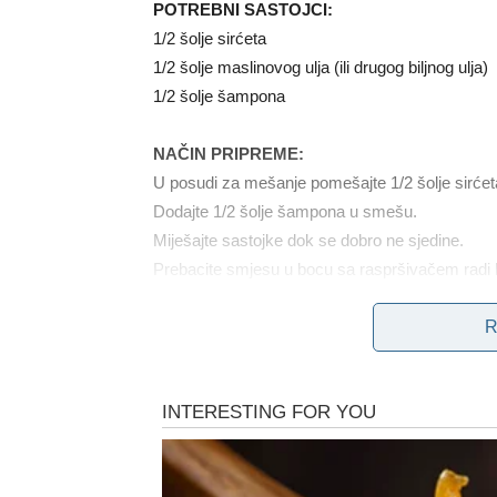
POTREBNI SASTOJCI:
1/2 šolje sirćeta
1/2 šolje maslinovog ulja (ili drugog biljnog ulja)
1/2 šolje šampona
NAČIN PRIPREME:
U posudi za mešanje pomešajte 1/2 šolje sirćeta
Dodajte 1/2 šolje šampona u smešu.
Miješajte sastojke dok se dobro ne sjedine.
Prebacite smjesu u bocu sa raspršivačem radi l
R