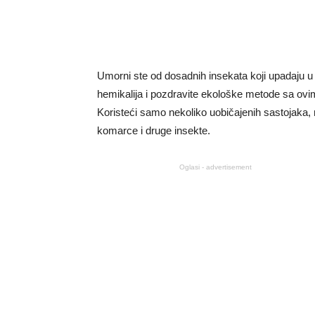
Umorni ste od dosadnih insekata koji upadaju 
hemikalija i pozdravite ekološke metode sa ov
Koristeći samo nekoliko uobičajenih sastojaka, m
komarce i druge insekte.
Oglasi - advertisement