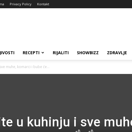
ma
Privacy Policy
Kontakt
JIVOSTI
RECEPTI
RIJALITI
SHOWBIZZ
ZDRAVLJE
 sve muhe, komarci i bube će...
te u kuhinju i sve muh