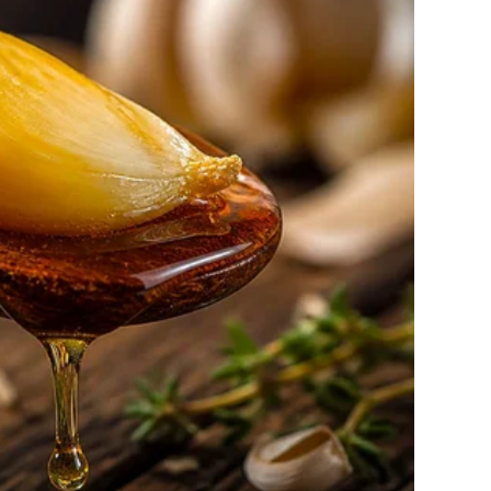
ake upotrebe.
kti, kao što su kuhinja ili prostori za sjedenje na otvorenom.
kon čišćenja ili kada pada kiša.
ojaka, najbolje je prvo ga testirati na maloj površini kako
ite boce sa raspršivačem van domašaja djece i kućnih
anu ili površine za pripremu hrane.
uživati ​​u kuhinji bez buba i vanjskom prostoru bez brige o