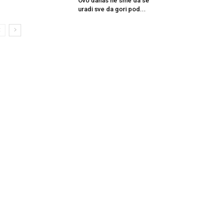
Ovo danas ne sme da se
uradi sve da gori pod...