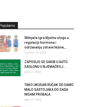
Popularno
Štitnjača igra ključnu ulogu u
regulaciji hormona i
održavanju zdrave težine,...
October 10, 2024
ZAPOSLIO SE SAKIB U AUTO
SASLONU U NJEMAČKOJ…
June 21, 2024
TAKO UKUSAN RUČAK OD SAMO
MALO SASTOJAKA DO SADA
NISAM PROBALA
April 17, 2024