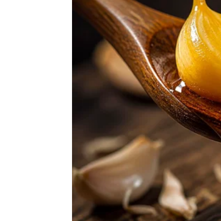
UPOTREBA:
Bocu sa raspršivačem dobro protresite prije sv
Sprej repelent u područjima gdje su prisutni inse
Po potrebi ponovo nanesite repelent, posebno na
NAPOMENA:
Iako je ovaj repelent napravljen od prirodnih sast
biste provjerili ima li neželjenih reakcija. Drž
ljubimaca i izbjegavajte prskanje direktno na hr
Uz ovaj domaći repelent protiv insekata, možete 