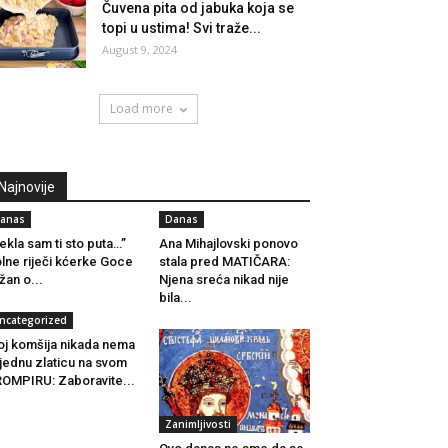
Čuvena pita od jabuka koja se
topi u ustima! Svi traže...
August 9, 2024
Load more
Najnovije
anas
Danas
ekla sam ti sto puta…”
Ana Mihajlovski ponovo
lne riječi kćerke Goce
stala pred MATIČARA:
žan o...
Njena sreća nikad nije
bila...
ncategorized
j komšija nikada nema
 jednu zlaticu na svom
OMPIRU: Zaboravite...
Zanimljivosti