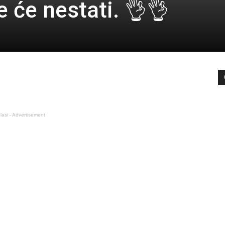
 će nestati. 👌👌
lasi - Advertisement