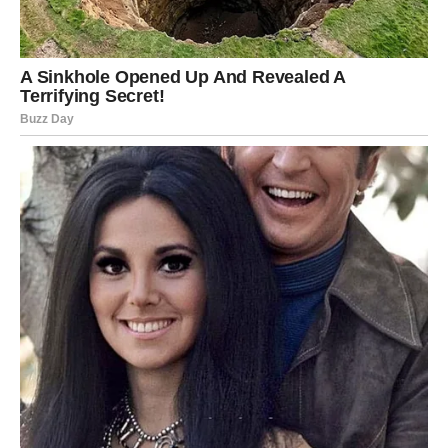
oksidativni stres je faktor koji doprinosi nastanku nekoliko
hroničnih bolesti, uključujući kardiovaskularne bolesti,
dijabetes i određene vrste raka. Sa svojim antioksidativnim
karakteristikama, dunja igra ulogu u borbi protiv ovih štetnih
uticaja.
Dunja pozitivno doprinosi kardiovaskularnom zdravlju
pomažući u smanjenju nivoa štetnog holesterola i
poboljšavajući cirkulaciju. Ovaj efekat se uglavnom pripisuje
pektinu, supstanci prisutnoj u dunji, koja je ključna za
snižavanje koncentracije LDL (lošeg) holesterola u krvotoku,
čime se smanjuje verovatnoća srčanih oboljenja.
Koji je postupak za proizvodnju soka od dunje? Sok od dunje
služi kao odlično sredstvo za ostvarivanje njegovih brojnih
zdravstvenih prednosti. Metod pripreme je jednostavan, dajući
rezultate koji su i osvežavajući i hranljivi. U nastavku su
navedeni koraci za pravljenje domaćeg soka od dunje: