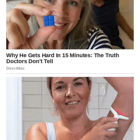
ZAKLJUČAK:
Dunja nije samo ukusno voće, već je i izuzetno korisna za
zdravlje. Pored svoje uloge u jačanju imuniteta, podsticanju
varenja i podršci zdravlju srca, dunja se može koristiti za
pravljenje sokova, čaja, džemova i raznih drugih proizvoda koji
nude terapeutske prednosti.
Zbog toga se preporučuje uključivanje u ishranu, posebno
tokom hladnijih meseci kada je neophodno održati imunitet na
optimalnom nivou. Domaći sok od dunje služi kao odličan
način da iskoristite njene blagodeti i pripremite svoje telo za
zimsku sezonu.