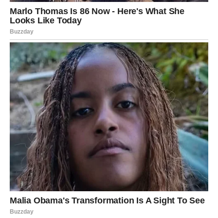
POTREBNI SASTOJCI:
Potreban je jedan kilogram dunje, jedan litar vode i 200 grama
šećera (koji se može prilagoditi ukusu), zajedno sa sokom od
pola limuna (po želji) i jednom do dve kašičice vanilin šećera
(po želji).
NAČIN PRIPREME:
Dobro očistite dunju i isecite je na manje komade, ostavljajući
koru netaknutu, jer je bogata hranljivim materijama. Prebacite
iseckane dunje u veći lonac, dodajte vodu da ih prekrije i
podesite vatru na srednju.
Pripremite dunje tako što ćete ih kuvati dok ne omekšaju, što
bi trebalo da traje otprilike 30 do 40 minuta. Kada se dunje
dovoljno skuvaju, počnite da ih blendirate u glatku smesu.
Procedite smesu kroz gazu ili cediljku da biste dobili bistri sok.