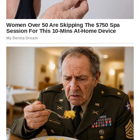
Tvrdi da uobičajeni simptomi obuhvaćaju bol u prsima, osjećaj
peckanja ili stezanje koje traje dulje od 20 minuta; osim toga,
neke osobe mogu osjetiti atipične simptome poput iznenadne
nesvjestice, nelagode u leđima, čeljusti ili rukama.
Naglašava da smo prethodno shvaćali da srčani udari
pretežno pogađaju osobe u dobi od 55 i više godina; međutim,
to više nije točno. Danas bolnice primaju i pacijente u kasnim
dvadesetima i ranim tridesetima.
Kardiolog naglašava da su redoviti pregledi i preventivne mjere
bitni u borbi protiv ovih stanja. Primarni čimbenici rizika
uključuju visoki krvni tlak, povišene lipide u krvi, pušenje,
nedostatak tjelesne aktivnosti i pretilost.