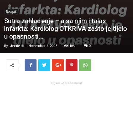
Recepti
Sutra zahlađenje – a sa njim i talas
infarkta: Kardiolog OTKRIVA zašto je tijelo
u opasnosti…
By
Urednik
-
November 6, 2025
1031
0
Oglasi - Advertisement