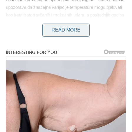
upozorava da značajne varijacije temperature mogu djelovati
kao katalizatori srčanih i moždanih udara, a posljednjih godina
sve je veći broj mladih osoba koje doživljavaju ove
READ MORE
zdravstvene krize.
Dr. Otašević navodi: „Sa svakom naglom promjenom
vremena iz toplog u hladno ili obrnuto, primjećujemo porast
broja pacijenata koji pokazuju simptome koji ukazuju na akutni
infarkt miokarda ili moždani udar. Unatoč ugodnom danu, jutra
i večeri ostaju hladni, a upravo te fluktuacije predstavljaju rizik.“