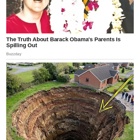
Vitamin C je poznat po svojim zaštitnim svojstvima protiv
prehlade i raznih infekcija, dok vitamin A igra značajnu ulogu u
održavanju zdravlja očiju, kože i sluzokože.
Dunja je takođe izvor vlakana koja pomažu u regulaciji
varenja, što se pokazalo posebno korisnim za osobe koje pate
od zatvora.
Uključivanje dunje u ishranu može pomoći u održavanju
zdrave probave i promovisanju uravnotežene crevne flore.
Dobro poznata osobina dunje je njeno blago, prirodno
antiseptičko svojstvo. Kada se priprema kao čajevi, džemovi ili
sokovi, dunja može ublažiti iritaciju grla i smanjiti kašalj. Ova
karakteristika čini dunju posebno korisnom tokom hladnijih
meseci, kada su prehlade i respiratorne infekcije češće.
Važno je napomenuti da je dunja bogata antioksidansima, koji
mogu pomoći u ublažavanju oksidativnog stresa u telu. Ovaj