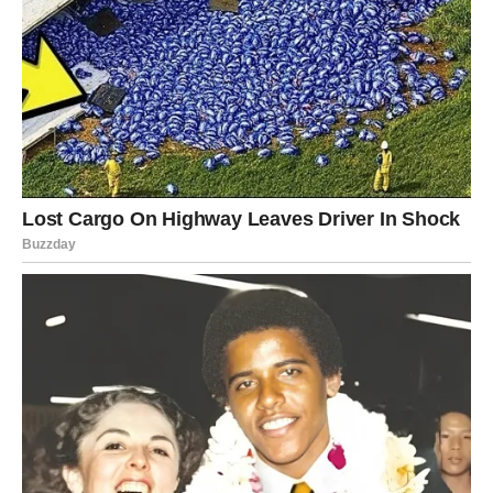
Dunja je voće koje se odlikuje prepoznatljivom aromom i
visokom hranljivom vrednošću. Iako se možda ne uključuje
tako često u svakodnevnu ishranu kao drugo voće, dunja
poseduje izuzetna lekovita svojstva koja su cenjena još od
davnina. Istorijski gledano, ovo voće se koristilo u
tradicionalnoj medicini zbog svojih brojnih zdravstvenih koristi.
Koje su zdravstvene koristi dunje? Dunja je bogata vitaminima
A i C, što je čini vrednim resursom za jačanje imuniteta.