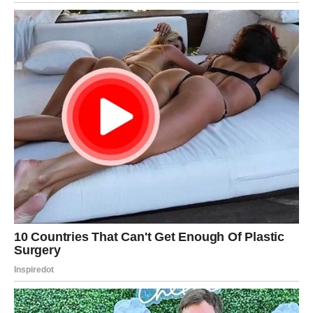
Dodajte šećer i limunov sok i dobro mešajte dok se šećer
potpuno ne rastvori.
Ponovo zagrejte sok i ostavite ga da se kuva dodatnih 10
minuta, nakon čega ga treba sipati u prethodno sterilisane
boce ili tegle. Zatvorite posude i ostavite ih da se ohlade. Sok
se može čuvati u frižideru ili na hladnom mestu.