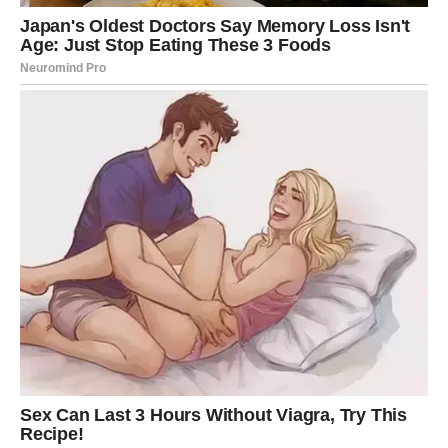
Dr. Otašević navodi: „Iako nije uvijek moguće predvidjeti kada
će se problem pojaviti, možemo unaprijed prepoznati
potencijalne rizike i izbjeći najteže posljedice.“
BONUS ČLANAK: