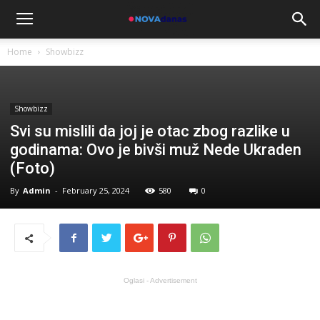
Home
Showbizz
Showbizz
Svi su mislili da joj je otac zbog razlike u
godinama: Ovo je bivši muž Nede Ukraden
(Foto)
By
Admin
-
February 25, 2024
580
0
Oglasi - Advertisement