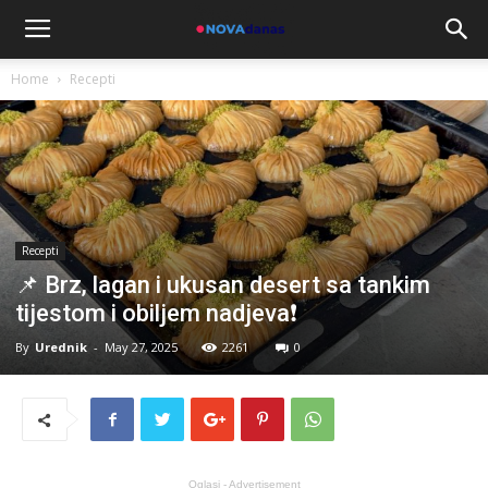
Home
Recepti
Recepti
📌 Brz, lagan i ukusan desert sa tankim
tijestom i obiljem nadjeva❗
By
Urednik
-
May 27, 2025
2261
0
Oglasi - Advertisement