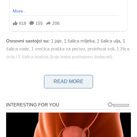
Osnovni sastojci su:
1 jaje, 1 šalica mlijeka, 1 šalica ulja, 1
šalica vode, 1 vrećica praška za pecivo, prstohvat soli, 1 žlica
octa i 5 šalica brašna (koje treba postepeno dodavati).
Za pripremu sirupa trebat će vam 4 šalice granuliranog šećera,
3,5 šalice vode i 1 žlica soka od limuna.
READ MORE
Za mazanje upotrijebite 100 grama mljevenih oraha
pomiješanih sa 1 šalicom ulja.