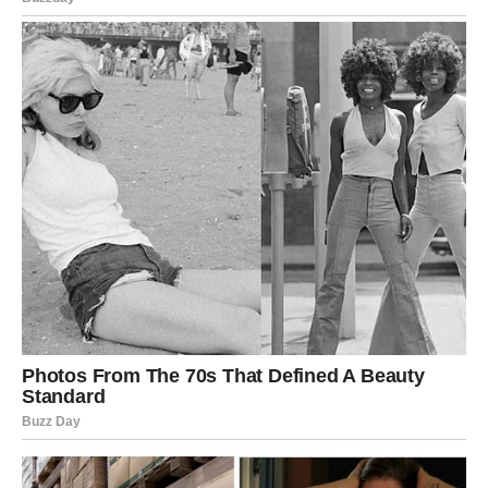
Brzi doručak koji će obradovati svaku domaćicu, a vz to
veoma je ukusan, ostanite u nastavku sa nama i vidite o čemu
se radi.
Tražeći brzo, jednostavno i nekomplicirano rješenje za
doručak, otkrila sam recept sačuvan u staroj bilježnici,
popraćen uputama na brzinu ispisanim na zapuštenom listu
papira.
Iščekivanje se pojačavalo dok sam s velikim nestrpljenjem
iščekivao trenutak kada će konačno biti podvrgnut pregledu.
Ovdje je revidirana verzija izvornog teksta: