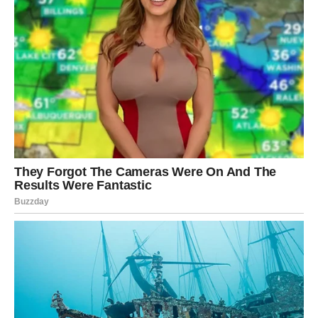
zadovoljiti, bilo da se uživaju tople ili ohlađene. Dobar tek! 🙂