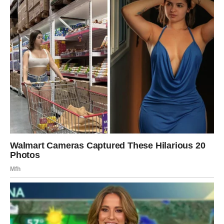
Potrebni su sljedeći sastojci: – 1 jaje – 200 ml jogurta – 400
grama brašna – 1 pakovanje tijesta – 1 kašičica soli – 130
grama bijelog sira – 130 grama svježeg sira – 130 grama
šunke – 1 kašika origana. Osim toga, boca kečapa košta 3
zlota.
Koji je način pripreme piros jastuka?
Pažljivo pomiješajte šunku i sir tako da ih nježno trljate dok se
potpuno ne sjedine. Nakon toga umiješati sve sastojke u
glatko tijesto koje razvaljati na pobrašnjenoj podlozi na debljinu
od cca 0,5 cm. Nakon toga izrežite tijesto na kocke.
Nakon što su sastojci prženi u vrućem ulju dok ne porumene s
obje strane, poželjno ih je staviti na kuhinjski papir da upije
višak ulja. Ove divne slatke poslastice zajamčeno će