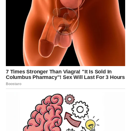
Priprema:
Nakon što je tijesto umiješeno, oblikujte 12 do 13
loptica. Zatim ostavite tijesto da se malo digne i složite kuglice
jednu na drugu, pazeći da između svakog sloja stavite
rastezljivu foliju. Nakon toga, počevši od prve lopte tijesta,
razvaljajte je i pripremite prema metodi prikazanoj u videu.
🙏🏻