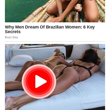
Sve sastojke dobro sjediniti mikserom. Pripremite okrugli
kalup za tortu promjera 26 cm tako da ga obložite
aluminijskom folijom. Ulijte smjesu u tepsiju, pazeći da je