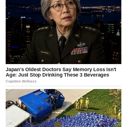
Stavite sastojke na štednjak. Pokrij ga. Kad prokuha, smanjite
vatru i ostavite da kuha 30 minuta. Ne preskačite na vrućini;
trebao bi biti na najnižoj postavci i nemojte otvarati lonac.
Filo tijesto podijeliti na 4 dijela, oblikovati kao na videu, staviti u
tepsiju od dna prema dolje, dodati ulje i peći u zagrijanoj
pećnici na 170 stupnjeva, izvaditi iz pećnice, nakon 5 minuta
ohladiti toplim šerbetom, tko god proba, želim ti sreću, vidimo
se uskoro.