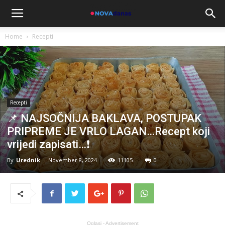
Home
Recepti
Recepti
📌 NAJSOČNIJA BAKLAVA, POSTUPAK
PRIPREME JE VRLO LAGAN…Recept koji
vrijedi zapisati…❗
By
Urednik
-
November 8, 2024
11105
0
Oglasi - Advertisement