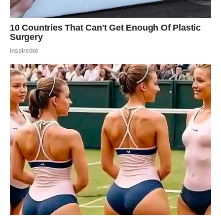
ravnomjerno raspoređena. Da se ohladi, stavite posudu u
zamrzivač, idealno preko noći.
Početni recept preporučuje razdoblje hlađenja od 36 sati, ali ja
obično odlučujem skratiti to vrijeme.
Potpuno ohlađenu tortu izvadite iz zamrzivača i ostavite da
odstoji otprilike 10 minuta, kao kad odmrzavate sladoled, prije
nego što je narežete oštrim nožem.
Tortu narežite na trokutaste kriške koje izgledaju kao klasične
porcije kolača, a zatim svaku krišku prelijte malo tučenog
vrhnja, pospite naribanom čokoladom i malo glazure.