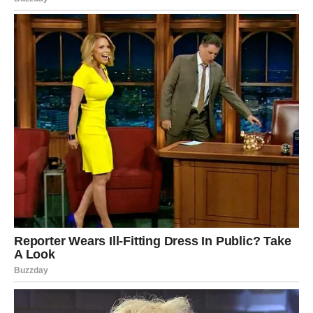
Ono što se čini kao jednostavan kolač zapravo je osebujni
desert napravljen od sladoleda koji je stručno pomiješan s
raznim blagim sastojcima i okusima, što mu daje izgled
kolača.
Iako se nazivi Baiser, Merlinge i Puslice mogu razlikovati u
različitim gradovima, oni u konačnici označavaju isti koncept.
Jedinstvena ledena torta “smek” napravljena je obilato
umiješanim poljupcem, hrskavom ribanom čokoladom i malo
ruma.
Brza izrada predmeta posebno je korisna, iako postoji dugo
razdoblje hlađenja i čekanja; međutim, konačni rezultat je