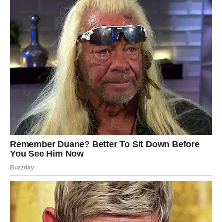
svakako vrijedan toga.
POTREBNI SASTOJCI:
Za pripremu ovog divnog deserta skupite 1,25 litara slatkog
vrhnja (gusto vrhnje može poslužiti za mazanje) i zasladite ga
s 2 vrećice slag fixa. Trebat će vam i 200 grama već
pripremljenih puslica, 300 grama mliječne čokolade za
kuhanje, 200 grama komadića čokolade i 5-6 žlica ruma.
UPUTSTVO ZA PRAVLJENJE SLADOLEDNE TORTE:
Slag Fix pomiješajte sa slatkim vrhnjem i dobro umutite.
Proces je gotov kada se počne zgušnjavati.
Za ribanje čokolade prvo beze izlomite rukom na veće
komade, a zatim koristite krupni ribež. Pomiješajte grubo
zdrobljene pekan orahe, ribanu čokoladu, krokete i rum sa