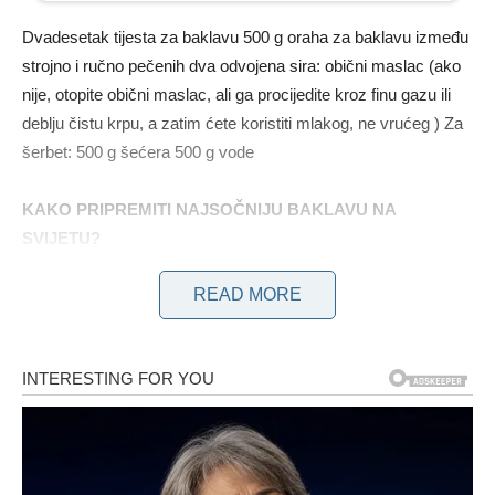
Dvadesetak tijesta za baklavu 500 g oraha za baklavu između
strojno i ručno pečenih dva odvojena sira: obični maslac (ako
nije, otopite obični maslac, ali ga procijedite kroz finu gazu ili
deblju čistu krpu, a zatim ćete koristiti mlakog, ne vrućeg ) Za
šerbet: 500 g šećera 500 g vode
KAKO PRIPREMITI NAJSOČNIJU BAKLAVU NA
SVIJETU?
READ MORE