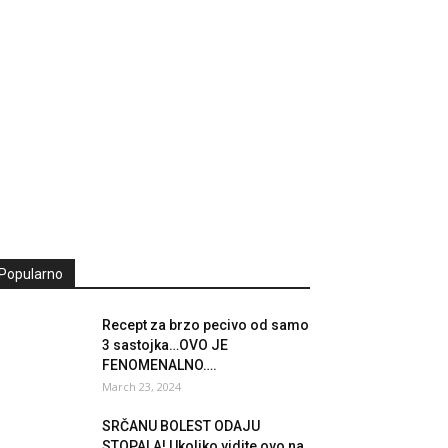
Popularno
Recept za brzo pecivo od samo
3 sastojka…OVO JE
FENOMENALNO….
March 23, 2024
SRČANU BOLEST ODAJU
STOPALA! Ukoliko vidite ovo na