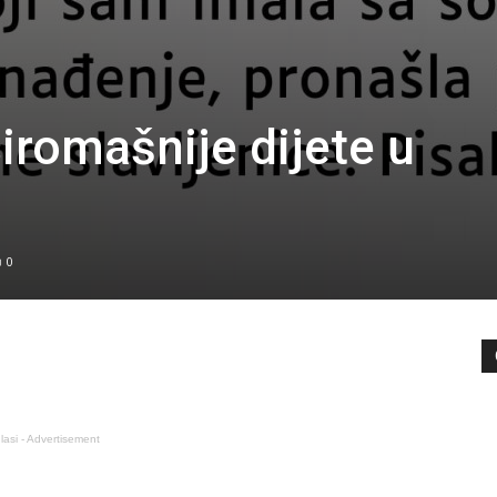
iromašnije dijete u
0
lasi - Advertisement