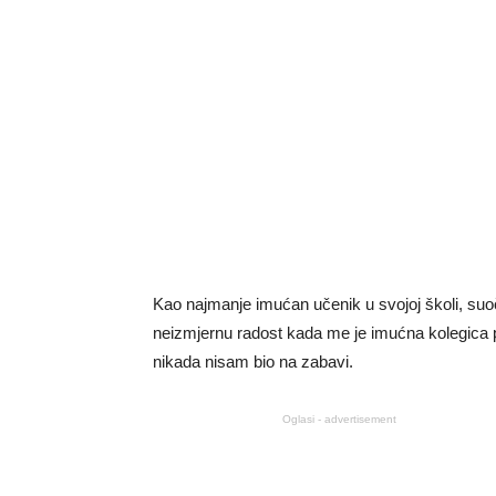
Kao najmanje imućan učenik u svojoj školi, suo
neizmjernu radost kada me je imućna kolegica p
nikada nisam bio na zabavi.
Oglasi - advertisement