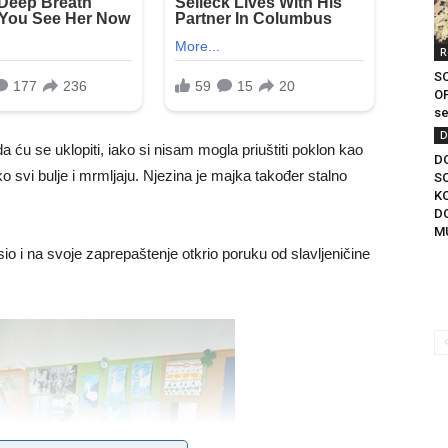
R
S
OP
se
D
a ću se uklopiti, iako si nisam mogla priuštiti poklon kao
D
 svi bulje i mrmljaju. Njezina je majka također stalno
S
KO
D
MU
o i na svoje zaprepaštenje otkrio poruku od slavljeničine