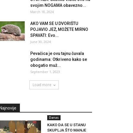
svojim NOGAMA obavezno...
March 18, 2024
AKO VAM SE U DVORIŠTU
POJAVIO JEŽ, MOŽETE MIRNO
SPAVATI: Evo...
June 30, 2024
Pevačica je ovu tajnu čuvala
godinama: Otkriveno kako se
obogatio muž...
September 1, 2023
Load more
Najnovije
Danas
KAKO DA SE U STANU
SKUPLJA ŠTO MANJE