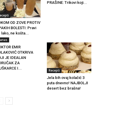
PRAŠINE: Trikovi koji...
ecepti
OKOM OD ZOVE PROTIV
AKIH BOLESTI: Pravi
 lako, ne košta...
anas
OKTOR EMIR
OLAKOVIĆ OTKRIVA
JI JE IDEALAN
ORUČAK ZA
ŠKARCE I...
Recepti
Jela bih ovaj kolačić 3
puta dnevno! NAJBOLJI
desert bez brašna!