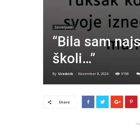
Zanimljivosti
“Bila sam najs
školi…”
By
Urednik
-
November 8, 2024
9198
Share
Og