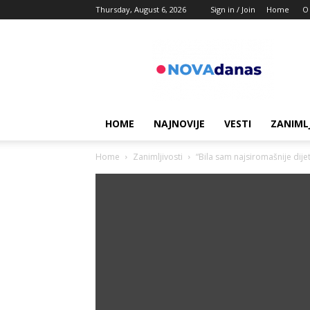
Thursday, August 6, 2026
Sign in / Join
Home
O
Novadanas
HOME
NAJNOVIJE
VESTI
ZANIML
Home
Zanimljivosti
“Bila sam najsiromašnije dijet