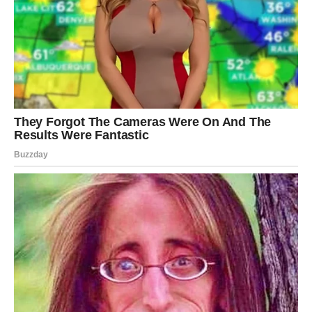
najukusnijoj, hrskavoj piti od jabuka koja će se bez muke
otopiti u vašim ustima. Očekujte otkrivanje jednostavnog, ali
krajnje primamljivog recepta za pitu koji će vas sigurno
natjerati da čeznete za dodatnim porcijama.
Ovaj je recept nevjerojatno jednostavan i idealan za
ugošćavanje gostiju tijekom pauze za čaj ili kavu.
Preporučljivo je da ovaj recept spremite u svoju kolekciju
kulinarskog blaga.
Pogledajmo sada postupak izrade ove slatke pite od jabuka
koja će vam se sigurno topiti u ustima, zajedno s osnovnim
sastojcima potrebnim za njezinu pripremu.