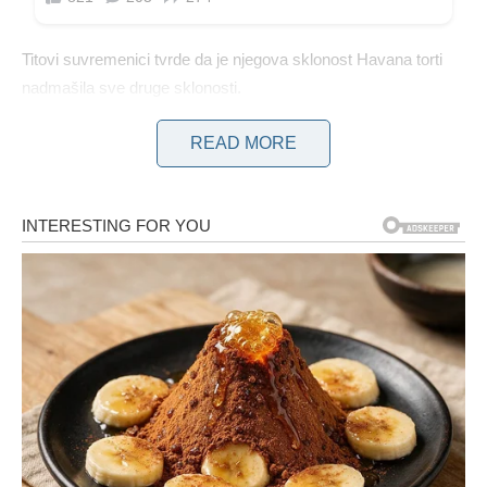
Titovi suvremenici tvrde da je njegova sklonost Havana torti
nadmašila sve druge sklonosti.
Ova divna poslastica priprema se brzo i uz minimalan napor,
READ MORE
što rezultira izvrsnim okusom. Značajno je da nije potrebno
peći kore. Ipak, nakon kušanja kolača na kraju, doživite
osjećaj kao da se topi u ustima.
POTREBNI SU SLEDEĆI SASTOJCI:
Za recept su potrebni sljedeći sastojci: 1 litra mlijeka, 20
kašika šećera, 60 grama želatine, 500 grama šlaga, 200
grama mljevenih oraha, 200 grama mljevenih napolitanki, 3 do
4 kašike kakaa u prahu ili naribane čokolade. , 1 paketić
mješavine pudinga od vanilije i 1 paketić vanilin šećera.