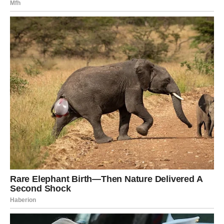
Temeljito pomiješajte ove sastojke. Zatim u smjesu postupno
dodajte brašno, prašak za pecivo i vaniliju, lagano mijesite dok
ne dobijete mekano i podatno tijesto.
Izvadite komad tijesta veličine naranče i stavite ga u vrećicu
za zamrzavanje. Nastavite s postupkom dubokog
zamrzavanja.
Za pripremu nadjeva koji uključuje jabuke, počnite ih oguliti i
naribati. U odgovarajućoj posudi pomiješajte sve potrebne
sastojke i provjerite da li su dobro izmiješani.
Da biste oblikovali tijesto za kolačiće, postavite ga između dva
lista voštanog papira i upotrijebite valjak za ravnomjernu
raspodjelu.