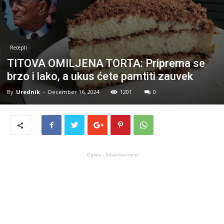
Recepti
TITOVA OMILJENA TORTA: Priprema se
brzo i lako, a ukus ćete pamtiti zauvek
By
Urednik
-
December 16, 2024
1201
0
Oglasi - Advertisement