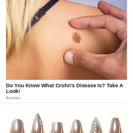
Smjesu ohladite u hladnjaku sat vremena, nakon čega je
mikserom pomiješajte s prethodno pripremljenim šlagom. U
smjesu umiješajte vrećicu kreme od pudinga od vanilije.
Započnite oblaganjem obruča za tortu folijom za pečenje.
Zatim stavite sloj smjese predviđene za kore, zatim sloj fila i
završite drugim slojem kora.
Nakon sat vremena hlađenja skinite obruč i pažljivo uklonite
foliju. Sada ste spremni uživati ​​u besprijekornom komadu
Havana torte.
BONUS RECEPT:
Predivan kolač od jabuka koji se bez muke otapa na