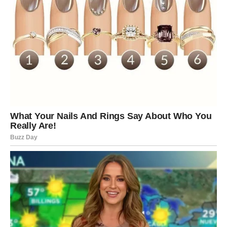
nepcu…
Pozdrav, cijenjena publiko! Danas sam spreman predstaviti
izniman užitak za vaš užitak. Pripremite se za uživanje u