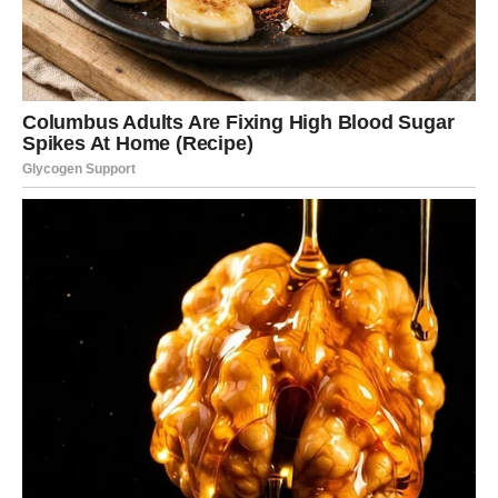
KAKO SE PRIPREMA TITOVA OMILJENA TORTA?
Za pripremu kore: pomiješajte 200 grama mljevenog keksa sa
200 grama oraha u posudi za miješanje, zatim dodajte kakao
prah i dobro izmiksajte.
Priprema nadjeva uključuje kuhanje jedne litre mlijeka i