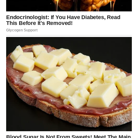
ubacivanje 20 žlica šećera, te pustite da smjesa prokuha.
Nakon toga treba dodati vrećicu vanilin šećera prije nego
maknete lonac s vatre. Želatinu zatim uspite u vruće mlijeko i
miješajte dok se potpuno ne otopi.