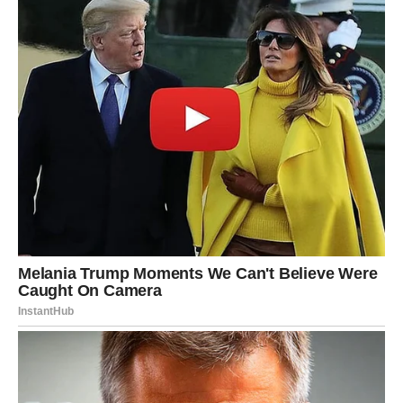
Kako bismo dovršili postupak, smjesu možemo staviti u moj
spremnik zajedno s voštanim papirom. Sljedeći korak
zahtijeva da ugradimo prethodno pripremljeni nadjev,
osiguravajući da se ravnomjerno rasporedi po površini.
Ohlađeno tijesto izvadite iz zamrzivača i jednolično naribajte
preko narezanih jabuka.
Posudu stavite u pećnicu zagrijanu na 180 stupnjeva i pecite
po uputama.