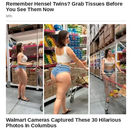
Kako biste napravili iznimno nježnu pitu od jabuka, među
osnovnim sastojcima nužno je staviti čašu vode od 200 ml.
Za pripremu unutarnjeg flastera potrebno je skupiti 200 grama
maslaca sobne temperature, jedno jaje, pet žlica šećera, jednu
vrećicu praška za pecivo, jednu vrećicu vanilina i tri i pol šalice
brašna.
Kako biste napravili izvrsnu pitu od jabuka koja će vam se bez
muke topiti u ustima, prikupite sljedeće sastojke: 4 zrele
crvene jabuke, 2,5 žlice šećera, 1 žličicu cimeta i pola čaše
čaja od oraha. Kako biste ovaj slatki desert doveli do ploda,
počnite miješanjem maslaca, jaja i šećera u zdjeli za
miješanje.
Kakav je postupak za pripremu pite od jabuka?