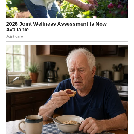
homogena.
Prosejte brašno i kakao prah i lagano umiješajte u smjesu jaja
u dvije serije, pazeći da smjesa ne ispuhne.
Smesu ravnomerno rasporedite u pripremljenu tepsiju.
Pecite 15 minuta ili dok čačkalica umetnuta u sredinu ne izađe
čista. Ostavite tortu da se potpuno ohladi prije stavljanja
glazure.