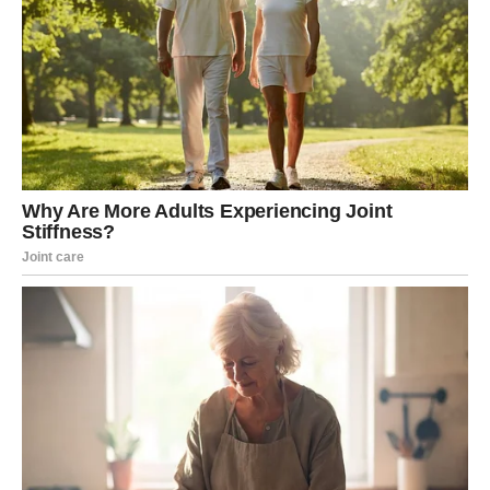
Prstohvat soli
165 g šećera
130g brašna
40 g kakao praha
Za glazuru:
500 g kisele pavlake (20% masnoće)
100 g šećera u prahu
300 g mascarpone sira
40 g kakao praha
30 g tamne čokolade
30 ml vruće mliječne kreme
NAČIN PRIPREME:
Zagrijte rernu na 180°C. Pleh dimenzija 40×29 cm obložite
papirom za pečenje.
U većoj posudi umutite bjelanjke sa prstohvatom soli dok ne