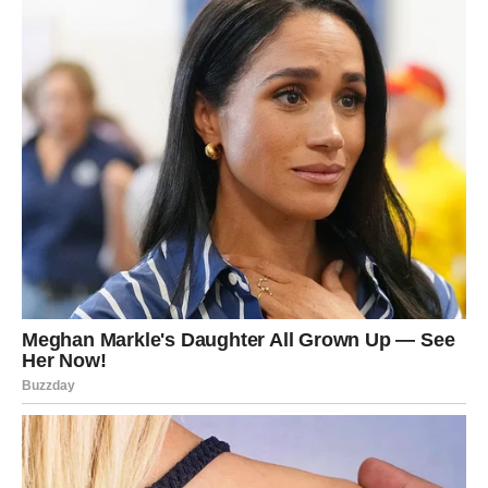
Napravite glazuru:
U posudi za mešanje pomešajte kiselu pavlaku, šećer u prahu
i mascarpone sir. Mešajte 2-3 minuta dok smesa ne postane
glatka.
U manjoj posudi otopite crnu čokoladu i pomiješajte sa vrućom
pavlakom dok ne postane glatka.
Dodajte smjesu otopljene čokolade i kakao praha u smjesu
kreme i miješajte dok se potpuno ne sjedini i ne ujednači.
Sastavite tortu:
Kada se kolač ohladi, ravnomjerno premažite glazuru po vrhu.
Po želji tortu možete ukrasiti čokoladnim strugotinama, voćem
ili bilo kojim drugim dodacima po želji.
Uživajte u svojoj ukusnoj čokoladnoj torti! Ovaj brz i