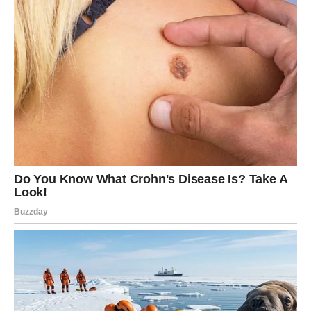
jednostavan recept savršen je za svaku priliku, bilo da se radi
o proslavi ili jednostavnoj želji za nečim slatkim i čokoladnim.