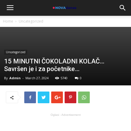
Home
Uncategorized
Uncategorized
15 MINUTNI ČOKOLADNI KOLAČ…
Savršen je i za početnike…
By
Admin
-
March 27, 2024
5740
0
Oglasi - Advertisement