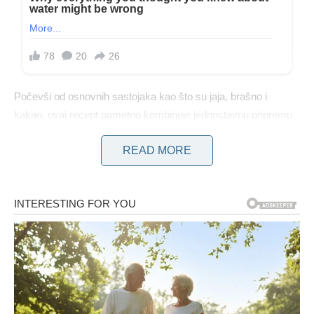
Počevši od osnovnih sastojaka kao što su jaja, brašno i
kakao, ovaj recept pametno kombinuje jednostavnu pripremu
sa složenim ukusima. Proces počinje odvajanjem žumanjaka
READ MORE
od bjelanjaka, korak koji osigurava da kolač bude lagan i
prozračan, dok dodatak kakao praha osigurava bogat okus
čokolade. Glazura je kremasta mješavina kisele pavlake,
mascarpone sira i otopljene tamne čokolade, dajući joj
luksuznu teksturu koja se savršeno slaže s vlažnom
podlogom za torte.
POTREBNI SASTOJCI::
6 jaja (odvojeni žumanca i belance)