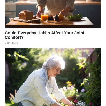
počnu da se stvaraju mekani vrhovi.
Postepeno dodajte šećer u bjelanjke, nastavljajući da mutite
dok se šećer potpuno ne otopi i smjesa ne dobije čvrste
vrhove.
Lagano umiješajte žumanca dok smjesa ne postane glatka i