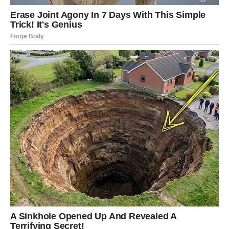
može ih učiniti nesigurnima i usporiti njihov napredak u životu.
Baba Vanga smatrala je da Rakovi mogu pronaći sreću tek
kada nauče otpustiti prošlost i više vjerovati budućnosti.
Savjetovala im je da se okruže pozitivnim ljudima, razvijaju
optimizam i ne dozvole emocijama da upravljaju svakom
odlukom.
Kada pronađu unutrašnji mir, Rakovi mogu postati veoma
stabilni, snažni i uspješni ljudi.