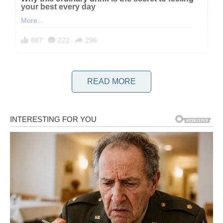
Prema njenim riječima, određeni horoskopski znakovi kroz
READ MORE
život prolaze kroz teže lekcije i unutrašnje borbe od drugih.
Ipak, smatrala je da to ne znači da su osuđeni na nesreću, već
da moraju više raditi na sebi kako bi pronašli mir, stabilnost i
sreću. Posebno je izdvajala Vage, Rakove i Jarčeve.
**Vage – stalna borba između razuma i odluke**