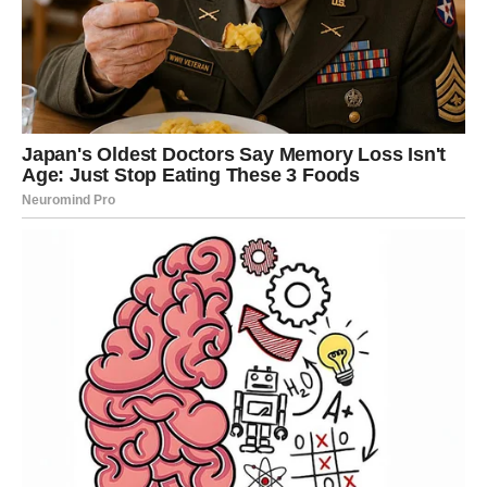
Ljude rođene u znaku Vage Baba Vanga opisivala je kao
inteligentne, pravedne i veoma smirene osobe. Vage često
imaju izražen osjećaj za ravnotežu, diplomatiju i harmoniju u
odnosima sa drugima. Zbog svoje mirne prirode uglavnom
izbjegavaju sukobe i pokušavaju pronaći najbolje rješenje za
sve strane.
Ipak, upravo ta potreba za savršenom ravnotežom često im
otežava život. Vage znaju dugo analizirati svaku situaciju,
razmišljati o svim mogućim ishodima i teško donijeti konačnu
odluku. Strah od greške često ih sputava i zbog toga
propuštaju prilike koje bi mogle pozitivno promijeniti njihov
život.