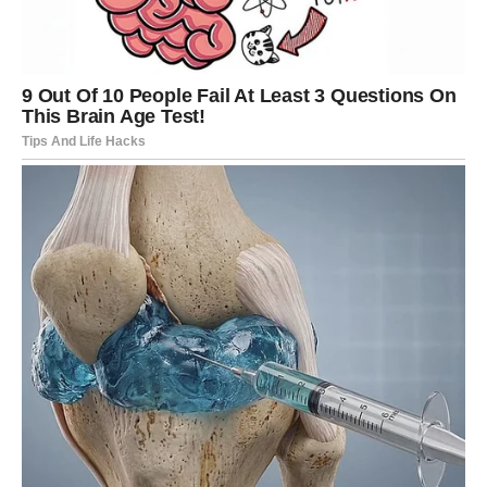
Baba Vanga vjerovala je da Vage mogu ostvariti mnogo više
kada nauče vjerovati vlastitom osjećaju i kada prestanu tražiti
savršeno rješenje za svaku situaciju. Smatrala je da njihova
prava snaga dolazi tek onda kada postanu odlučnije i sigurnije
u sebe.
**Rakovi – emotivni ljudi koji teško puštaju prošlost**
Rakove je opisivala kao veoma osjetljive, brižne i emotivne
osobe. Ljudi rođeni u ovom znaku često duboko proživljavaju
emocije i teško zaboravljaju događaje koji su ih povrijedili.
Upravo zbog toga često ostaju vezani za prošlost i uspomene
koje ih opterećuju.
Prema njenom vjerovanju, najveći problem Rakova jeste
stalno vraćanje na stare događaje, razočaranja i izgubljene
odnose. Umjesto da gledaju prema budućnosti, oni često
analiziraju ono što više ne mogu promijeniti. Takvo razmišljanje