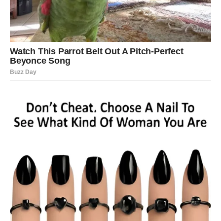
emocijama i ljudskom karakteru. Iako horoskop i proročanstva
ne treba shvatati kao apsolutnu istinu, poruke koje je često
naglašavala podsjećaju koliko je važno raditi na sebi, razvijati
samopouzdanje i učiti iz vlastitih grešaka.
Svaki čovjek tokom života prolazi kroz izazove, bez obzira na
horoskopski znak. Međutim, način na koji se nosimo sa
problemima, emocijama i životnim promjenama često
određuje koliko ćemo biti zadovoljni i uspješni. Upravo zato je
Baba Vanga vjerovala da sudbina nije potpuno unaprijed
određena, već da čovjek svojim odlukama i načinom
razmišljanja može uticati na vlastiti životni put.