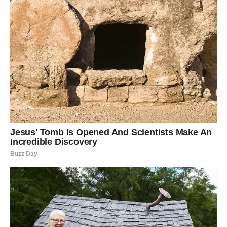
**Jarčevi – ljudi koji sami sebi nameću najveći teret**
Za Jarčeve je Baba Vanga govorila da su među najupornijim i
najizdržljivijim znakovima horoskopa. Poznati su po disciplini,