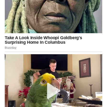
Vanga nije vjerovala da je čovjek unaprijed osuđen na nesreću.
Smatrala je da svaki čovjek ima mogućnost da promijeni svoj
život ukoliko prepozna vlastite slabosti i radi na sebi.
Za Vage je ključ sreće bila odlučnost.
Za Rakove oslobađanje od prošlosti.
Za Jarčeve prihvatanje pomoći i fleksibilnost.
Njena vjerovanja i danas privlače pažnju ljudi širom svijeta jer
podsjećaju na važnost samopouzdanja, emocionalne
ravnoteže i ličnog razvoja. Bez obzira na horoskopski znak,
najveća snaga čovjeka nalazi se u njegovoj sposobnosti da uči
iz iskustava i da kroz izazove postane jači i mudriji.
**Zaključak**
Priče i vjerovanja Baba Vange i danas bude veliko
interesovanje jer mnogi u njima pronalaze savjete o životu,