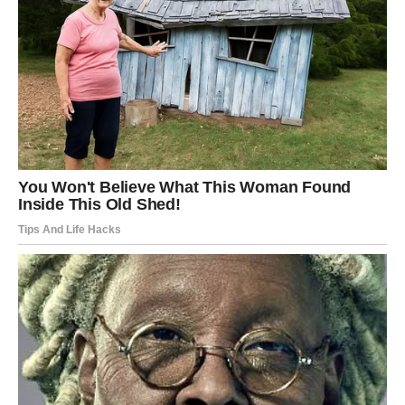
radu i velikoj ambiciji. Oni rijetko odustaju od svojih ciljeva i
spremni su dugo i naporno raditi kako bi ostvarili uspjeh.
Međutim, upravo ta potreba za kontrolom i stalnim
dokazivanjem često im otežava život. Jarčevi sebi nameću
veliki pritisak i teško prihvataju pomoć drugih ljudi. Zbog toga
često djeluju zatvoreno, ozbiljno ili emocionalno distancirano.
Prema riječima Baba Vange, Jarčevi bi bili mnogo sretniji kada
bi naučili da ne moraju sve nositi sami i kada bi prihvatili da
život ne može uvijek ići tačno po planu. Greške i prepreke nisu
znak slabosti, već prilika za sazrijevanje i lični razvoj.
Kada nauče da se opuste i pokažu emocije, Jarčevi mogu
pronaći ravnotežu između uspjeha, ljubavi i unutrašnjeg
zadovoljstva.
**Poruka koju je Baba Vanga često ponavljala**
Iako je govorila o teškim sudbinama određenih znakova, Baba