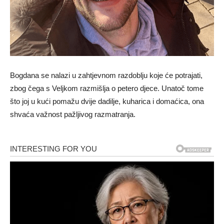
Bogdana se nalazi u zahtjevnom razdoblju koje će potrajati,
zbog čega s Veljkom razmišlja o petero djece. Unatoč tome
što joj u kući pomažu dvije dadilje, kuharica i domaćica, ona
shvaća važnost pažljivog razmatranja.