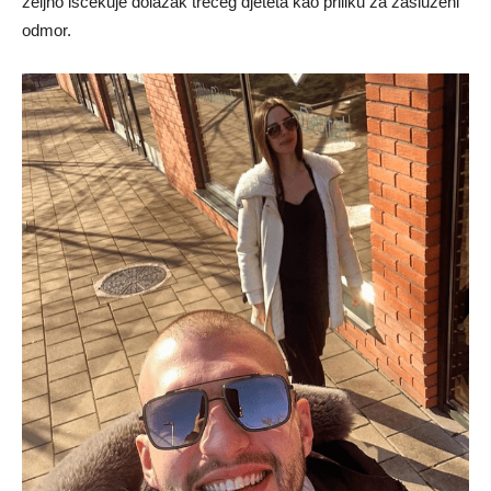
željno iščekuje dolazak trećeg djeteta kao priliku za zasluženi
odmor.