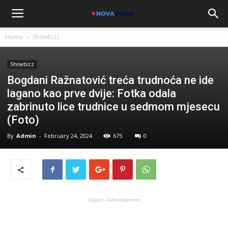
Home
Showbizz
Showbizz
Bogdani Ražnatović treća trudnoća ne ide
lagano kao prve dvije: Fotka odala
zabrinuto lice trudnice u sedmom mjesecu
(Foto)
By
Admin
-
February 24, 2024
675
0
Oglasi - Advertisement