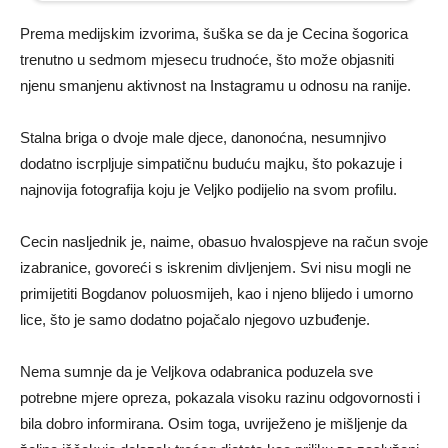
Prema medijskim izvorima, šuška se da je Cecina šogorica
trenutno u sedmom mjesecu trudnoće, što može objasniti
njenu smanjenu aktivnost na Instagramu u odnosu na ranije.
Stalna briga o dvoje male djece, danonoćna, nesumnjivo
dodatno iscrpljuje simpatičnu buduću majku, što pokazuje i
najnovija fotografija koju je Veljko podijelio na svom profilu.
Cecin nasljednik je, naime, obasuo hvalospjeve na račun svoje
izabranice, govoreći s iskrenim divljenjem. Svi nisu mogli ne
primijetiti Bogdanov poluosmijeh, kao i njeno blijedo i umorno
lice, što je samo dodatno pojačalo njegovo uzbuđenje.
Nema sumnje da je Veljkova odabranica poduzela sve
potrebne mjere opreza, pokazala visoku razinu odgovornosti i
bila dobro informirana. Osim toga, uvriježeno je mišljenje da