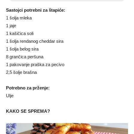
Sastojci potrebni za štapiće:
1 šolja mleka
1 jaje
1 kašičica soli
1 šolja rendanog cheddar sira
1 šolja belog sira
8 grančica peršuna
1 pakovanje praška za pecivo
2,5 šolje brašna
Potrebno za prženje:
Ulje
KAKO SE SPREMA?