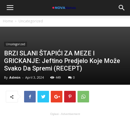
Home
Uncategorized
Uncategorized
BRZI SLANI ŠTAPIĆI ZA MEZE I
GRICKANJE: Jeftino Predjelo Koje Može
Svako Da Spremi (RECEPT)
By
Admin
-
April 3, 2024
449
0
Oglasi - Advertisement