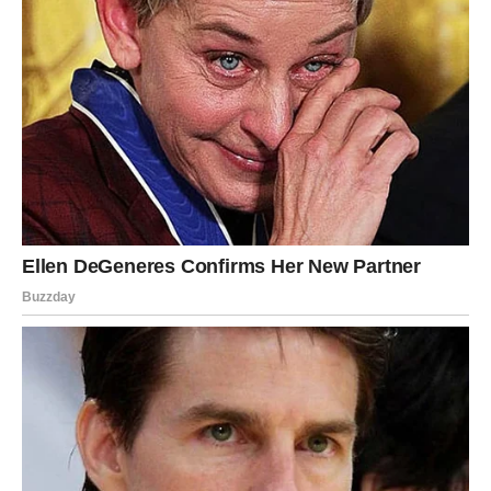
Nakon što se bubanj počne okretati, vlažne maramice će se
spojiti s odjećom, učinkovito skupljajući dlake i krzno. Važno je
za svako pranje koristiti novu vlažnu maramicu iz pakiranja.
Ključni čimbenik je da ove vlažne maramice posjeduju
dovoljno izdržljivost da izdrže ciklus pranja bez raspadanja.
Kako biste procijenili njihovu robusnost, pokušajte ih odvojiti
ručno.
U situacijama koje uključuju kvar ili zahtijevaju znatnu snagu,
vlažne maramice pokazale su svoju pouzdanost. Bitno je
suzdržati se od korištenja papirnatih ručnika kao zamjene za
vlažne maramice, jer su skloni raspadanju, što dovodi do
kaotičnije situacije u pranju rublja. Osim toga, maramice za
skidanje šminke ne služe kao odgovarajuća alternativa.
Kako biste izbjegli da vaša odjeća poprimi miris vlažnih
maramica, odaberite antibakterijske ili nepropusne alternative.