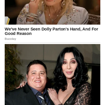
BONUS ČLANAK:
Neophodno je da svi budu svjesni ove izvanredne tehnike:
stavljanje vlažne maramice u perilicu rublja polučit će
zapanjujuće rezultate.