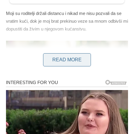
Moji su roditelji držali distancu i nikad me nisu pozvali da se
vratim kući, dok je moj brat prekinuo veze sa mnom odbivši mi
dopustiti da živim u njegovom kućanstvu.
READ MORE
Budući da su prijatelji bili odsutni i dok sam se počela