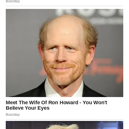
Možda će biti iznenađenje saznati da pojedinci u prosjeku
posvete četiri sata svaki tjedan pranju rublja. Ovo otkriće
posebno je upečatljivo ako se uzme u obzir da su suvremene
perilice dizajnirane da gotovo sve funkcije obavljaju
autonomno.