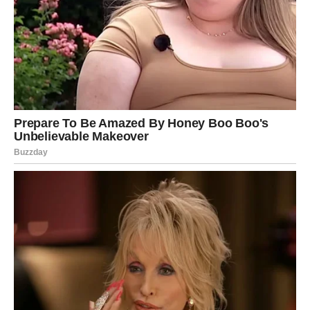
pripremati za dolazak stanara, moja je svekrva glasno
opominjala mog bivšeg supruga, tvrdeći da njegovo neznanje
o tome što čini kuću i dom, zajedno s njegovim izborom da
napusti svoju obitelj radi druga, ne daje mu pravo iseliti njezine
unuke i snahu iz njezina prebivališta.
Rukom je izričito pokazala gdje su vrata, a unatoč njegovom
pokušaju da govori tiho, rekla je da se ne može vratiti i da ide
kući u nosiljku. Nakon toga se aktivno uključila u brigu o djeci,
ponašajući se kao da im je roditelj.
Moguće je da netko tu ženu doživljava kao “tešku, iscrpljujuću
ili neljubaznu”; međutim, kod mene je sve optimalno, a jedini
pravi suputnik je drugo desetljeće. Dakle, može se baviti
svime osim njom i djecom. Važno je napomenuti da nisu sve
svekrve iste; to u konačnici ovisi o pojedincu.