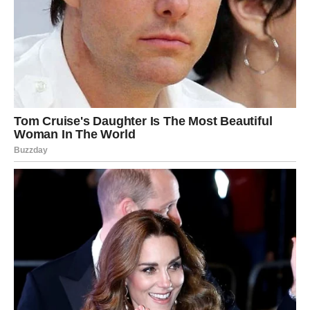
Dodatno, dodavanje veće količine omekšivača može pomoći u
prikrivanju zaostalih mirisa, kao što preporučuje Bright Side.
Hvala što pratite naš rad…