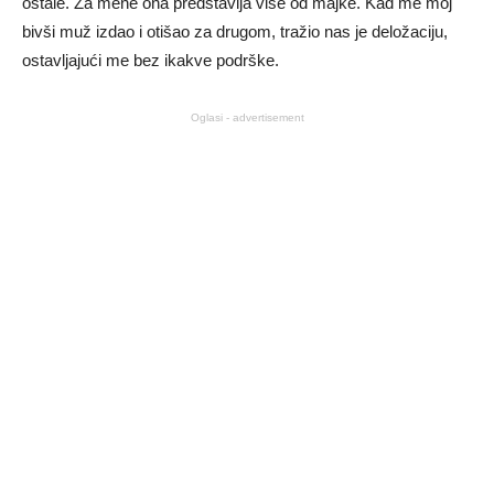
ostale. Za mene ona predstavlja više od majke. Kad me moj
bivši muž izdao i otišao za drugom, tražio nas je deložaciju,
ostavljajući me bez ikakve podrške.
Oglasi - advertisement