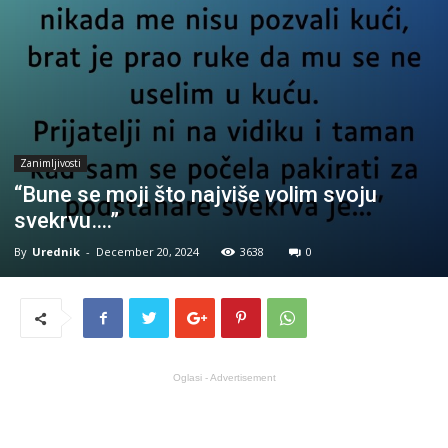
Zanimljivosti
“Bune se moji što najviše volim svoju
svekrvu….”
By
Urednik
-
December 20, 2024
3638
0
Oglasi - Advertisement