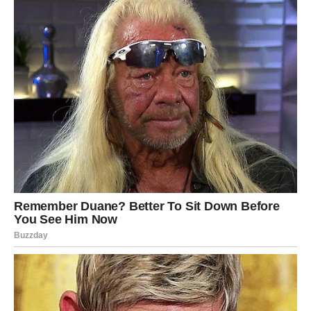
Ponekad pomoć postaje neophodna. Srećom, posjedujem
idealnu metodu za poboljšanje rezultata vašeg pranja rublja.
Ova tehnika pranja bit će posebno korisna za vlasnike kućnih
ljubimaca i one koji često nose tamnu odjeću, budući da
podrazumijeva umetanje vlažne maramice u perilicu prije
dodavanja odjeće.
Rezultati će biti vidljivi bez odlaganja i nadmašit će sva
očekivanja; zbog upijajućih karakteristika vlažnih maramica,
odjeća će biti potpuno bez dlačica.
Kako biste zajamčili optimalnu izvedbu, nužno je slijediti ove
smjernice: nemojte prekoračiti ograničenje od 3 vlažne
maramice (otprilike 7 do 8 kilograma rublja) prilikom punjenja
perilice rublja.