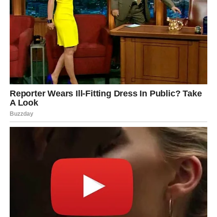
Naravno, sklona je posjećivanju značajnih događanja, ali
privlačnost nikada nije pronalazila u površnim istupima
isključivo za potrebe fotografiranja. Čini mi se to neupadljivom
pojavom. Uzmimo, na primjer, slučaj Arsena i Gabi, bračnog
para koji je dijelio isto porijeklo pa čak i nastupao zajedno.
Začudo, nikad nisu viđeni zajedno u javnosti za fotografiranje.
Čolić je u intervjuu za hrvatsku Gloriju svojedobno izjavio kako
nema dileme oko toga, no Aleksandri to jednostavno nikad nije
bio prioritet.
Univerzalna je želja pojedinaca da imaju nekoga tko im može
pružiti brigu i podršku. Ovaj se aspekt pokazao kao od
iznimne važnosti u našem odnosu. Naš prvi susret dogodio se
u Makarskoj, dok je Aleksandra studirala u Beogradu. Kako je
vrijeme prolazilo, nastavili smo se sastajati i postupno razvili
osjećaj uživanja u međusobnom društvu. Bila je to njezina
iskrena i nježna priroda koja je na kraju zarobila moje srce.