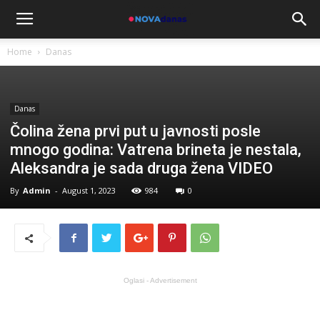
Home
Danas
Danas
Čolina žena prvi put u javnosti posle
mnogo godina: Vatrena brineta je nestala,
Aleksandra je sada druga žena VIDEO
By
Admin
-
August 1, 2023
984
0
Oglasi - Advertisement