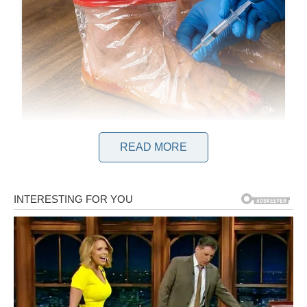
READ MORE
Čola je ranije dao objašnjenje zašto njegova supruga izmiče
pažnji kamera. Iako to aktivno ne zagovaram, ne uspijevam
pronaći nikakvu logičnu osnovu za to da bude drugačije.