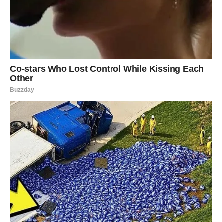
Žena mi se potpuno posvetila, stalno mislila i brinula se za
mene. Postoji određena intuicija koja omogućuje čovjeku da
prepozna nekoga s kim želi ponovno biti u društvu, osjećajući
neizrečenu ljubav prema njemu.
Teško je objasniti ovaj fenomen, jer netko može biti u prisustvu
žene koja je i lijepa i inteligentna, a ipak osjeća snažnu želju da
se raziđu. Na djelu je nepoznata sila koja određuje zašto je
nekim pojedincima suđeno da budu zajedno, dok drugima nije.
Čini se da su se Sandrina i moja aura uspjele povezati na
dubokoj razini, što je možda bilo dovoljno za transcendiranje u
novo carstvo, kako je rekao poznati pjevač govoreći o svojoj
supruzi. Aleksandra i Zdravko u braku su od 2001. godine, a
kao rezultat njihove veze blagoslovljeni su divnom prisutnošću
dviju kćeri, Une i Lare. Njih dvije su već odrasle djevojke i jako