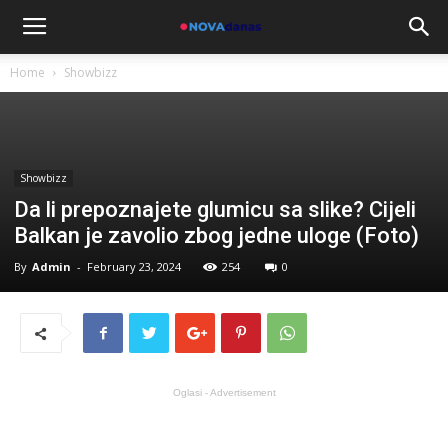
Home
Showbizz
Showbizz
Da li prepoznajete glumicu sa slike? Cijeli
Balkan je zavolio zbog jedne uloge (Foto)
By
Admin
-
February 23, 2024
254
0
Oglasi - Advertisement