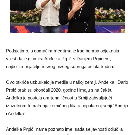
Podsjetimo, u domaćim medijima je kao bomba odjeknula
vijest da je glumica Anđelka Prpić s Darijem Prpićem,
najboljim prijateljem svog bivšeg supruga ostala trudna.
Ovo otkriće uzburkalo je medije u našoj zemlji. Anđelka i Dario
Prpić brak su okončali 2020. godine i imaju sina Jakšu.
Anđelka je postala omiljena ličnost u Srbiji zahvaljujući
izuzetnom tumačenju komičnog lika u popularnoj seriji “Andrija
i Anđelka”.
Anđelka Prpić, nama poznato ime, sada se javnosti odlučila