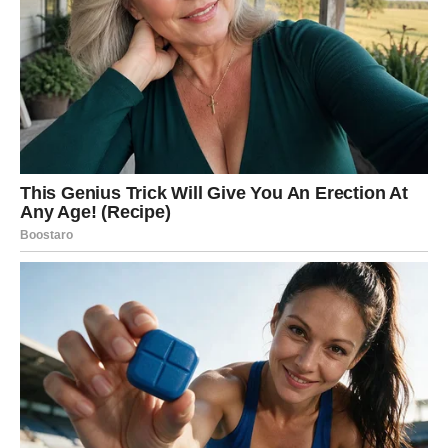
Očito je Miroslav Ilić rezidenciju u Mrčajevcima prilagodio
potrebama svoje brojne obitelji. Kuća u kojoj je proveo
djetinjstvo doživjela je brojne renovacije, no poznato je da je
danas najčešće posjećuje sam. Nakon tih samotnjačkih
pothvata često posjećuje susjede i obližnji restoran gdje za
300 dinara nabavlja gotova jela.
Nitko kao on ne postoji. Posjeduje ogromnu snagu, ali ostaje
skroman i neupadljiv. Iako je proputovao cijeli svijet, ovdje je
najviše kod kuće. Mora se priznati da ga nije bilo tako često
otkako mu je otac Života preminuo, ali ne propušta posjetiti
kad god je u mogućnosti. On je pravi gospodin, divan domaćin
i izvanredna osoba. Unatoč svojoj ozloglašenosti, on ostaje
nepromijenjen i prema svima se odnosi s jednakim
poštovanjem. Njegovo suosjećanje nema granica i uživa u