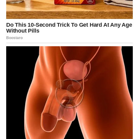
željom za nezagađenim zrakom i mirom. Miroslav, s druge
strane, čini se da nikada nije otišao iz rodnog grada i očekuje
se da će ondje provesti svoju mirovinu. Da je jako vezan za
svoje rodno mjesto i sam Miroslav je često isticao.