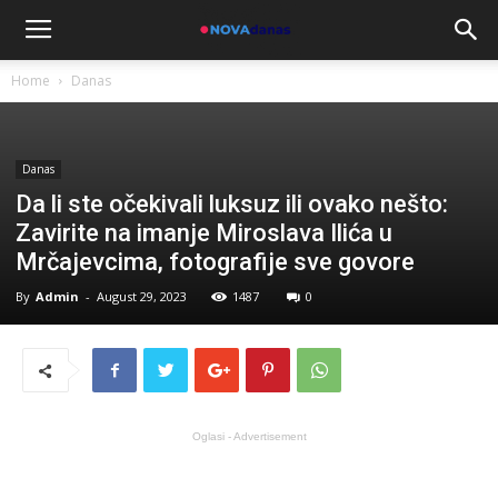
Home
Danas
Danas
Da li ste očekivali luksuz ili ovako nešto:
Zavirite na imanje Miroslava Ilića u
Mrčajevcima, fotografije sve govore
By
Admin
-
August 29, 2023
1487
0
Oglasi - Advertisement