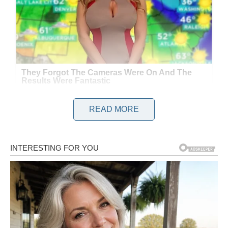
READ MORE
Prema pričama, priča se da nikada ništa nije ostalo
nedovršeno kada ova osoba počne nešto dogovarati ili
organizirati. Nadalje, spomenuto je da je ta osoba izgradila
dodatnu razinu do svoje rezidencije. Razlog za ovaj navodni
dodatak je to što glazbenik ima potomstvo, uključujući sina,
kćer i unuke, s kojima rado provode vrijeme u rodnom gradu.