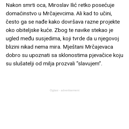
Nakon smrti oca, Miroslav Ilić retko posećuje
domaćinstvo u Mrčajevcima. Ali kad to učini,
često ga se nađe kako dovršava razne projekte
oko obiteljske kuće. Zbog te navike stekao je
ugled među susjedima, koji tvrde da u njegovoj
blizini nikad nema mira. Mještani Mrčajevaca
dobro su upoznati sa sklonostima pjevačice koju
su slušatelji od milja prozvali “slavujem”.
Oglasi - advertisement