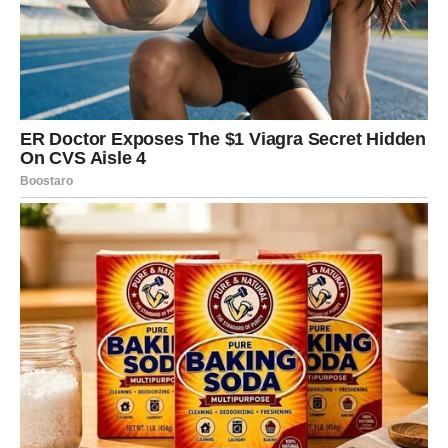
pomaganju drugima u nevolji. Da je svoj dom u Mrčajevcima
pretvorio u živopisno utočište od kojeg zastaje dah, može da
potvrdi i jedan od komšija Miroslava Ilića koji je za Kurir pričao.
Nedvojbeno je da je njegovo imanje jedno od
najveličanstvenijih i najbogatijih. Osim što je renovirao antičku
kuću i dogradio još jedan kat, također je pažljivo uredio drugi
kat. U dvorištu je uređen prekrasan cvjetni vrt, a izgrađeni su
prostrani roštilj i bazen za uživanje mlađih generacija.
Nakon očeve smrti počeo je sređivati ​​kuću. Dizajnirao je
arhitekt Gordanin brat, Mikijeva supruga. Tijekom obiteljskih
posjeta ljeti često priređuju roštilj, prave dvorišni namještaj i
zbližavaju se. Susjed je objasnio da nikada ne bi prodao svoju
zemlju, čak ni za pretjeranu svotu, jer mu služi kao dragi
podsjetnik na njegovo djetinjstvo i oca. Sve je češće promatrati
pojedince koji migriraju natrag u ruralna područja, motivirani