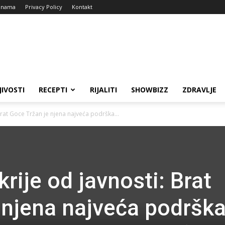
 nama
Privacy Policy
Kontakt
JIVOSTI
RECEPTI
RIJALITI
SHOWBIZZ
ZDRAVLJE
rat Goce Tržan je njena najveća podrška...
rije od javnosti: Brat
 njena najveća podrška