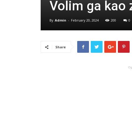
Volim ga kao 
By
Admin
-
February 20, 2024
200
0
Share
Og