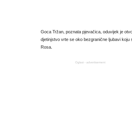
Goca Tržan, poznata pjevačica, oduvijek je otvo
djetinjstvo vrte se oko bezgranične ljubavi koju su
Rosa.
Oglasi - advertisement