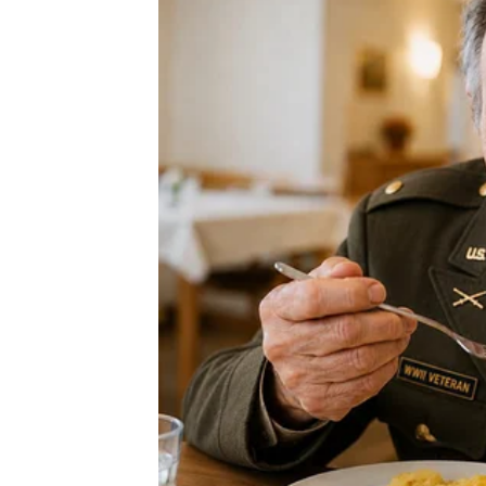
Dok Goca o svom bratu rijetko priča u javnosti, 
Balkanskom ulicom otkrivši fotografiju brata, koj
Andrej je u tom razdoblju, izrazito visokog stas
je činio vještim zavodnikom. Goca je na Insta
“Moj brat ima posebno mjesto u mom srcu. Toko
neslaganjima i sukobima. Čak i sada nastavljamo