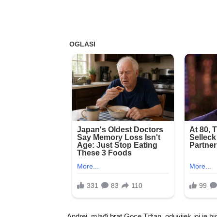
Andrej, mlađi brat Goce Tržan, oduvijek joj je bi