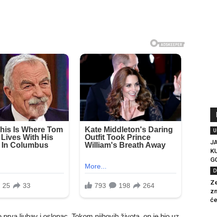
U
J
K
GO
D
Ze
zn
će
o prva ljubav i oslonac. Tokom njihovih života, on je bio uz