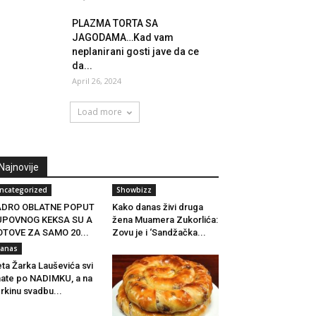
PLAZMA TORTA SA
JAGODAMA…Kad vam
neplanirani gosti jave da ce
da...
April 26, 2024
Load more
Najnovije
ncategorized
Showbizz
ADRO OBLATNE POPUT
Kako danas živi druga
UPOVNOG KEKSA SU A
žena Muamera Zukorlića:
TOVE ZA SAMO 20...
Zovu je i ‘Sandžačka...
anas
ta Žarka Lauševića svi
ate po NADIMKU, a na
rkinu svadbu...