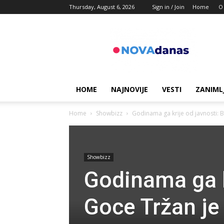
Thursday, August 6, 2026
Sign in / Join
Home
O
Novadanas
HOME
NAJNOVIJE
VESTI
ZANIML
Home
Showbizz
Godinama ga krije od javnosti: B
Showbizz
Godinama ga k
Goce Tržan je