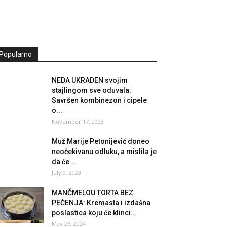
Popularno
NEDA UKRADEN svojim
stajlingom sve oduvala:
Savršen kombinezon i cipele
o...
November 17, 2023
Muž Marije Petonijević doneo
neočekivanu odluku, a mislila je
da će...
July 9, 2023
MANČMELOU TORTA BEZ
PEČENJA: Kremasta i izdašna
poslastica koju će klinci...
May 26, 2024