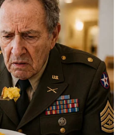
ona je napravila izuzetak prilikom gostovanja u emisiji
i je u to vrijeme bio poznat kao pravi šmeker.
a i atraktivne plave kose, posjedovao neodoljiv šarm koji ga
gramu iskrenom objavom izrazila ljubav prema svom bratu.
m života dijelili smo vezu zaštite, unatoč svakodnevnim
 stajati jedno uz drugo.”