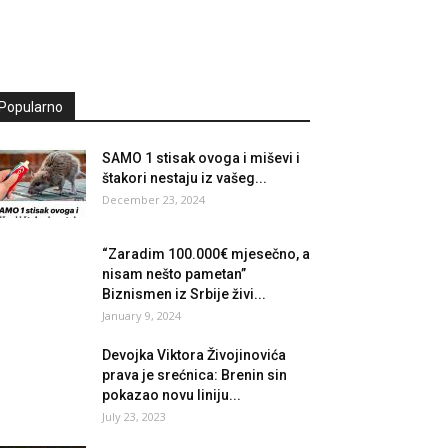
Popularno
SAMO 1 stisak ovoga i miševi i
štakori nestaju iz vašeg...
December 23, 2024
“Zaradim 100.000€ mjesečno, a
nisam nešto pametan”
Biznismen iz Srbije živi...
January 9, 2024
Devojka Viktora Živojinovića
prava je srećnica: Brenin sin
pokazao novu liniju...
July 23, 2023