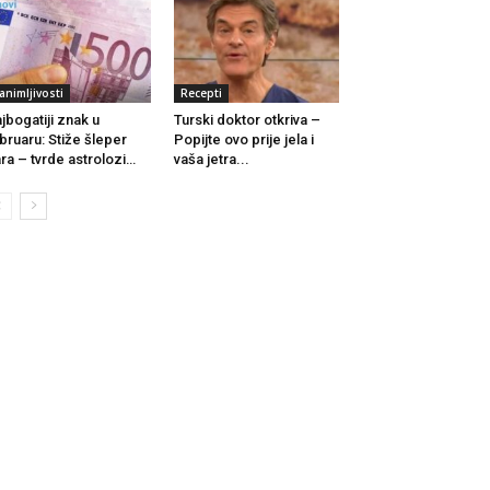
animljivosti
Recepti
jbogatiji znak u
Turski doktor otkriva –
bruaru: Stiže šleper
Popijte ovo prije jela i
ra – tvrde astrolozi…
vaša jetra...