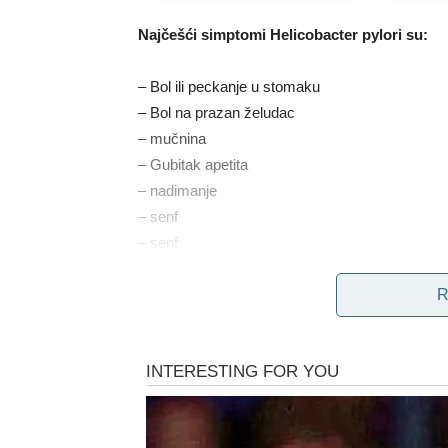
Najčešći simptomi Helicobacter pylori su:
– Bol ili peckanje u stomaku
– Bol na prazan želudac
– mučnina
– Gubitak apetita
– nadimanje
– senf
– senf
– Smršati
R
Helicobacter pylori može uzrokovati čir na želu
da ukoliko osetite bolove noću koji vas budi iz sn
pomoć lekara.
Kako doći