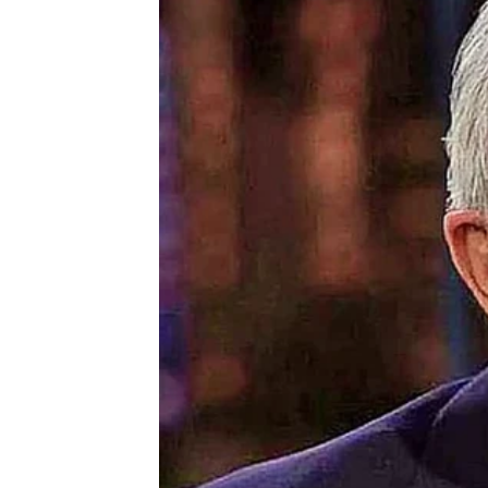
Helicobacter pylori se prenosi direktnim k
1. Putem pljuvačke (ljubljenje, deljenje posuđa,
2. Izmet i povraćanje (kroz prljave ruke i zajedn
3. Može se dobiti i preko kontaminirane hrane il
4. Loša higijena – Nepranje ruku nakon korištenja 