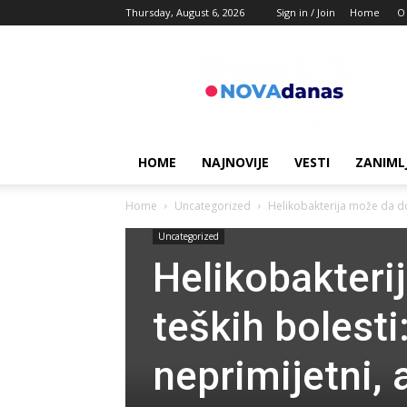
Thursday, August 6, 2026
Sign in / Join
Home
O
Novadanas
HOME
NAJNOVIJE
VESTI
ZANIML
Home
Uncategorized
Helikobakterija može da dov
Uncategorized
Helikobakteri
teških bolest
neprimijetni, 