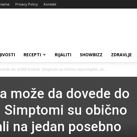
 nama
Privacy Policy
Kontakt
JIVOSTI
RECEPTI
RIJALITI
SHOWBIZZ
ZDRAVLJE
ede do teških bolesti: Simptomi su obično neprimijetni, ali...
ja može da dovede do
i: Simptomi su obično
ali na jedan posebno