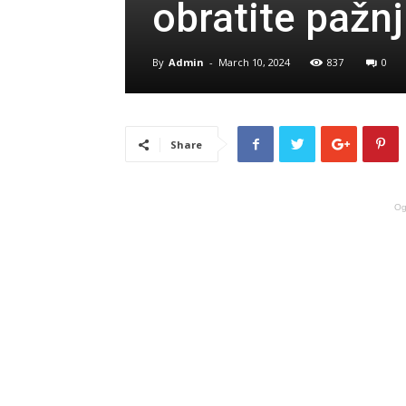
obratite pažn
By
Admin
-
March 10, 2024
837
0
Share
Og