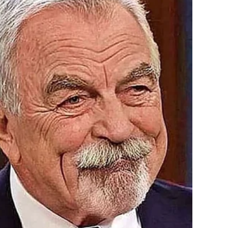
ontaktom sa zaraženom osobom:
 četkica za zube)
ičke toalete)
i vode
toaleta i prije jela može uvelike olakšati širenje infekcije.