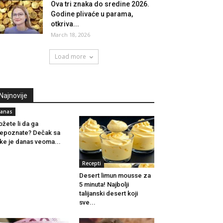
Ova tri znaka do sredine 2026.
Godine plivaće u parama,
otkriva...
March 18, 2026
Load more
Najnovije
anas
žete li da ga
epoznate? Dečak sa
ike je danas veoma...
Recepti
Desert limun mousse za
5 minuta! Najbolji
talijanski desert koji
sve...