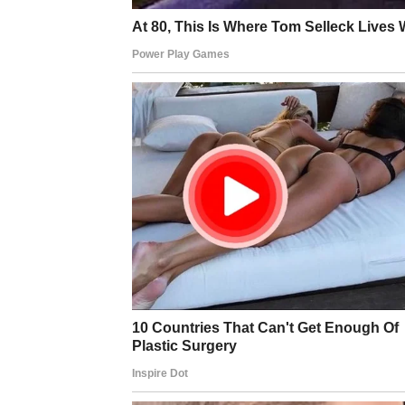
Tretman Helicobacter pylori
Liječenje ovisi o obimu infekcije. Uzimajte ant
je smanjiti i lučenje želučane kiseline, a to se
brokoli i piti propolis. Korisne su sve namirnice
dušica, menta, med. Preporučuje se izbacivanje 