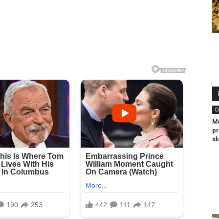
D
Mo
pr
sl