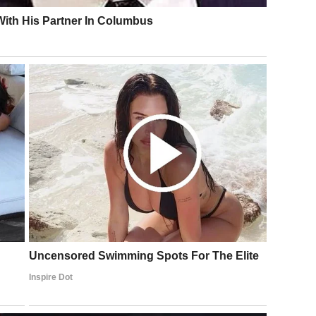
ibiotike prema uputama Vašeg ljekara. Istovremeno, potrebno
 postiže prehranom. Treba jesti banane, brusnice, kupus,
 sa antibiotskim svojstvima, kao što su beli luk, luk, majčina
šećera, alkohola, kafe i gaziranih pića iz prehrane.