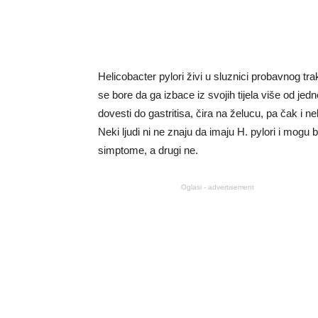
Helicobacter pylori živi u sluznici probavnog tr
se bore da ga izbace iz svojih tijela više od je
dovesti do gastritisa, čira na želucu, pa čak i n
Neki ljudi ni ne znaju da imaju H. pylori i mogu 
simptome, a drugi ne.
Oglasi - advertisement