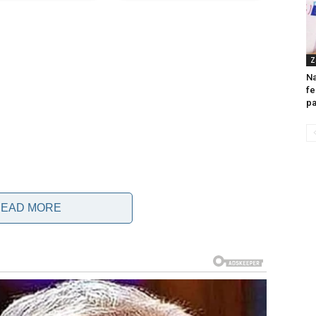
Z
Na
fe
pa
EAD MORE
cu i dvanaestopalačnom crijevu. Na sajtu klinike “Mejo” piše
a, povraćanje, crnu ili krvavu stolicu, hitno potražite