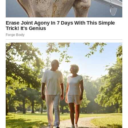
iz Makedonije, s roditeljima se nastanila u Subotici do zaruka s
bivšim partnerom.
Od malih nogu u njoj se rasplamsala strast prema glazbi i tada
je shvatila da je njena sudbina isprepletena sa svijetom
melodija. Prijelomni trenutak u njezinoj karijeri dogodio se kada
je hrabro nastupila u cijenjenom natjecanju Zvezde Granda.
Nakon zapaženog nastupa, brzo je postala vrlo tražena
umjetnica, zbog čega su je neki obožavatelji prozvali
“Kraljicom romske glazbe”. Unatoč svojoj mladosti, bez
napora svladava svaku pjesmu, ne ostavljajući nijednu
melodiju neistraženom.