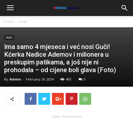
Home
Vesti
Vesti
Ima samo 4 mjeseca i već nosi Guči!
Kćerka Nadice Ademov i milionera u
preskupim patikama, a još nije ni
prohodala – od cijene boli glava (Foto)
By
Admin
-
February 26, 2024
493
0
Oglasi - Advertisement