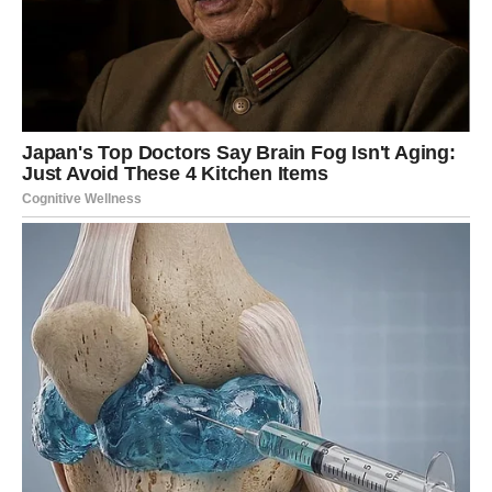
Predmet u pitanju je par minijaturnih Gucci tenisica dizajniranih
posebno za novorođenčad koja još ne hodaju.
Nadica Ademov, porijeklom iz Makedonije, rođena 1996.
godine, afirmaciju je stekla sudjelovanjem u Zvezdama
Granda, gdje je postigla zapažene uspjehe. Nakon preseljenja