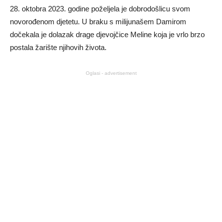
28. oktobra 2023. godine poželjela je dobrodošlicu svom
novorođenom djetetu. U braku s milijunašem Damirom
dočekala je dolazak drage djevojčice Meline koja je vrlo brzo
postala žarište njihovih života.
Oglasi - advertisement