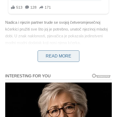
Nadica i njezin partner trude se svojoj četveromjesečnoj
kćerkici pružiti sve što joj je potrebno, unatoč njezinoj mladoj
dobi. U znak naklonosti, pjevačica je pokazala jedinstveni
modni modni dodatak koji nosi njena kćerka.
READ MORE