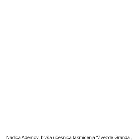
Nadica Ademov, bivša učesnica takmičenja “Zvezde Granda”,