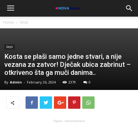
Home
Vesti
Vesti
Kosta se plaši samo jedne stvari, a nije
vezana za zatvor! Dječak ubica zabrinut –
otkriveno šta ga muči danima..
By
Admin
-
February 26, 2024
2379
0
Oglasi - Advertisement