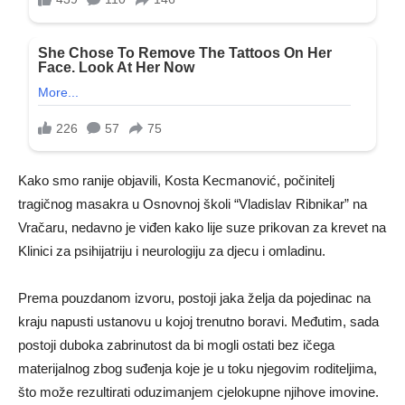
Kako smo ranije objavili, Kosta Kecmanović, počinitelj
tragičnog masakra u Osnovnoj školi “Vladislav Ribnikar” na
Vračaru, nedavno je viđen kako lije suze prikovan za krevet na
Klinici za psihijatriju i neurologiju za djecu i omladinu.
Prema pouzdanom izvoru, postoji jaka želja da pojedinac na
kraju napusti ustanovu u kojoj trenutno boravi. Međutim, sada
postoji duboka zabrinutost da bi mogli ostati bez ičega
materijalnog zbog suđenja koje je u toku njegovim roditeljima,
što može rezultirati oduzimanjem cjelokupne njihove imovine.