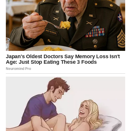
NAČIN PRIPREME:
Mlijeko, šećer, vanilin šećer i margarin stavite u šerpu i kratko
kuhajte dok ne proključa. Sklonite sa vatre i dodajte mleko u
prahu i sve dobro promešajte.
Smesu podeliti na dva dela. U jednu porciju dodajte dvije
kašike kakaa. Ohlađenim filom filovati oblatne i pritisnuti.
Stavite na hladno mesto da držite oblandu.