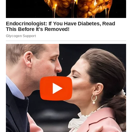
A POST SHARED BY 𝘑𝘦𝘭𝘦𝘯𝘢 𝘒𝘢𝘳𝘭𝘦𝘶Š𝘢 | FAN PAGE | (@NISI.U.PRAVU)
Nakon godina proživljenog stresa, počeo sam prejedati i
posljedično dobiti značajnu količinu težine. Međutim, jednog
dana sam shvatila: “Nema više! Vaše tijelo nije kontejner za
smeće.” U potrazi za rješenjem, potražio sam vodstvo
nutricionista koji je ispravio sve moje pogrešne korake u
prehrani, što me navelo da usvojim režim zdrave prehrane.
Sada se često prepuštam konzumaciji hranjivih lisnatih zelenih