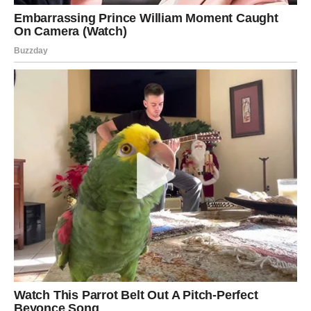
salata, koje su mi postale drage, uz prebranicu, kisele
krastavce i bezmesni podvarak. Zahvaljujući ovoj renoviranoj
dijeti uspjela sam skinuti 10 kilograma u roku od dva mjeseca,
navodi Jelena. Jelena svoj dan obično započinje doručkom
koji se sastoji od žitarica. Što se tiče podnevnih i večernjih
obroka, preferira konzumaciju povrća i salata. Ujutro nakon
ustajanja, moj tipični doručak sastoji se od zobene kaše u
kombinaciji s chia sjemenkama ili slanih muffina s tikvicama.
Prelazimo na vrijeme ručka, moj uobičajeni obrok sastoji se od
mješavine graška ili mahuna popraćenih raznim povrćem, uz
dodatak nezaobilaznih posnih srdela. Kako se dan bliži kraju,
moja večera je relativno lagana, često se sastoji od potaža od
povrća ili salate od kupusa, tikvica, mrkve i cikle”, otkrila je
pjevačica.