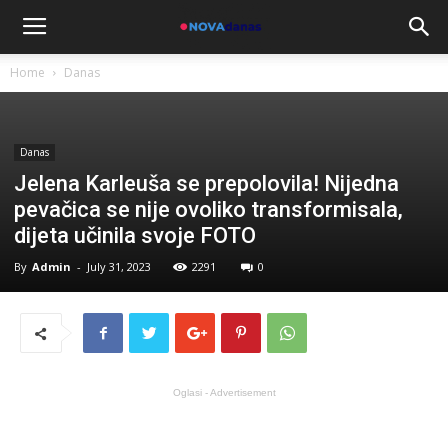
Home
Danas
Danas
Jelena Karleuša se prepolovila! Nijedna
pevačica se nije ovoliko transformisala,
dijeta učinila svoje FOTO
By
Admin
-
July 31, 2023
2291
0
Oglasi - Advertisement