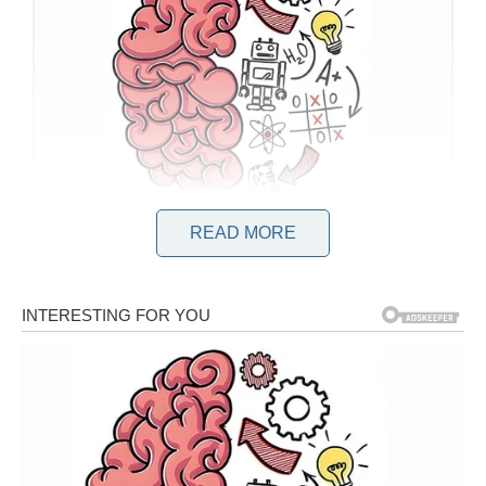
READ MORE
Prema riječima Jeleninih simpatizera, primjetna je razlika u
tjelesnoj građi pjevačice, posebno u struku, nogama, pa čak i
izgledu lica, što govori da je uspješno skinula koji kilogram.
Brojni su komentari koji su izražavali divljenje, ističući njezinu