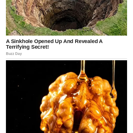
linije”, ispričala je za časopis “Hit Informer”. U trenucima
osobnih poteškoća, pjevačica je utjehu tražila u hrani, što je
rezultiralo privremenim debljanjem. No, u roku od dva mjeseca
uspješno je skinula 10 kilograma.
View this post on Instagram