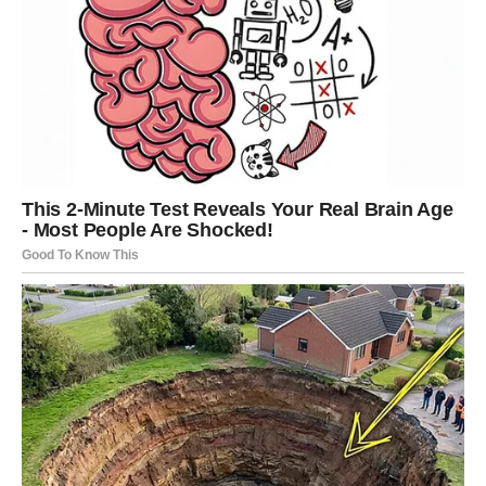
ljepotu i vitku liniju. Neki su čak koristili izraze poput “Wow,
kakva žena.” Drugi su je hvalili zbog očuvanja posebne
tjelesne građe, uspoređujući je s mačkom i ribom. Spomenuto
je i da su u tijeku pripreme za novi album, što govori o
predanosti i trudu koji se ulaže u usavršavanje.
Važno je napomenuti da se Jelena Karleuša striktno pridržava
dijete koja se sastoji isključivo od voća i povrća. Pjevačica
ističe visok unos tekućine i ističe apstinenciju od konzumacije
bilo kojeg oblika slatkiša. Poznato je da je vegeterijanac i vrlo
često dijeli objave na tu temu. “Rijetko obolijevam, a svoje
dobro zdravlje pripisujem vegetarijanskoj prehrani.
Konzumiram znatnu količinu voća i povrća. Možda me čudi, ali
nikada nisam pio kavu. Umjesto toga, odlučujem se za tri litre
vode dnevno i suzdržati se od uživanja u slatkim
poslasticama. Sve te navike doprinose održavanju moje vitke