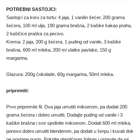
POTREBNI SASTOJCI:
Sastojci za koru za tortu: 4 jaja, 1 vanilin šećer, 200 grama
šećera, 100 ml ulja, 190 grama brašna, 2 kašike kakao praha,
2 kašičice praška za pecivo.
Krema: 2 jaja, 200 g šećera, 1 puding od vanile, 3 kašike
brašna, 600 ml mleka, 200 ml slatke pavlake, 150 g
margarina.
Glazura: 200g čokolade, 60g margarina, 50ml mleka.
pripremiti:
Prvo pripremite fil. Dva jaja umutiti mikserom, pa dodati 200
grama šećera i dobro umutiti. Dodajte puding od vanile i 3
kašike brašna i sve sjedinite mikserom. Dodati 600 ml mleka,
ponovo dobro umutiti blenderom, pa dodati u šerpu i kuvati dok
ne postane gusto. Pokrijte plastičnom folijom i ostavite da se