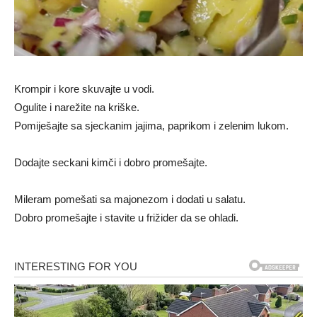
Krompir i kore skuvajte u vodi.
Ogulite i narežite na kriške.
Pomiješajte sa sjeckanim jajima, paprikom i zelenim lukom.
Dodajte seckani kimči i dobro promešajte.
Mileram pomešati sa majonezom i dodati u salatu.
Dobro promešajte i stavite u frižider da se ohladi.