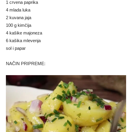
1 crvena paprika
4 mlada luka
2 kuvana jaja
100 g kimčija
4 kašike majoneza
6 kašika mlevenja
sol i papar
NAČIN PRIPREME: