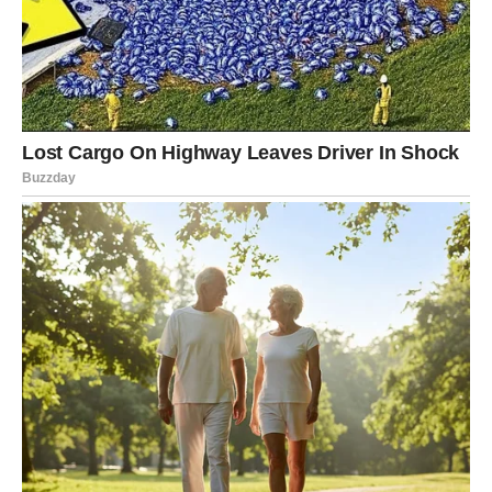
Duško Tošić, nekadašnji fudbaler o tome je izvjestio svoje
fanove na Instagramu, a reklo bi se da ga je posebno pogodila
pjesma “Milo moje, što te nema”.