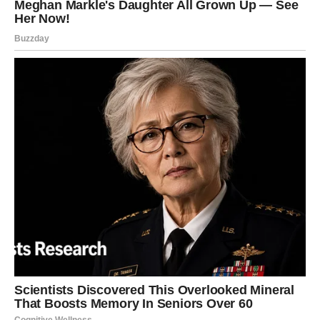
S obzirom na dugogodišnju napetost između Jelene Karleuše i
Duška Tošića, nije ni čudo što nisu zajedno bili na koncertu
Dragane Mirković, čak ni istog dana. Opće je poznato da ih
oboje veže jaka veza s folk zvijezdom Draganom Mirković i
njezinim suprugom Tonijem Bijelićem.