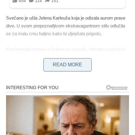
Svečano je ušla Jelena Karleuša koja je odisala aurom prave
dive. U svom prepoznatljivom ekstravagantnom stilu odlučila
se za malu crnu haljinu kako bi uljepšala prigodu.
Kombinacija izazova s ​​kojima se susrela, nakratko pozirajući
okupljenim fotoreporterima, ostavila je dubok utisak na sve
READ MORE
prisutne i nikoga nije ostavila ravnodušnim.