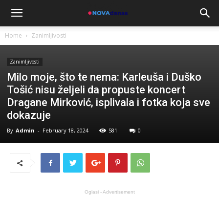
Home
Zanimljivosti
Zanimljivosti
Milo moje, što te nema: Karleuša i Duško
Tošić nisu željeli da propuste koncert
Dragane Mirković, isplivala i fotka koja sve
dokazuje
By
Admin
-
February 18, 2024
581
0
Oglasi - Advertisement