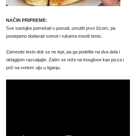
NAČIN PRIPREME:
Sve sastojke pomešati u posudi, umutiti prvo žicom, pa
postepeno dodavati somot i rukama mesiti testo.
Zamesite testo dok se ne lepi, pa ga podelite na dva dela i
oklagijom razvaljajte. Zatim se reže na trouglove kao pizza i
prži na vrelom ulju u tiganju.