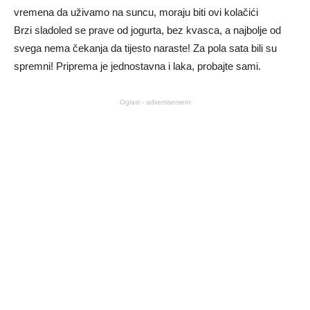
vremena da uživamo na suncu, moraju biti ovi kolačići
Brzi sladoled se prave od jogurta, bez kvasca, a najbolje od
svega nema čekanja da tijesto naraste! Za pola sata bili su
spremni! Priprema je jednostavna i laka, probajte sami.
Oglasi - advertisement