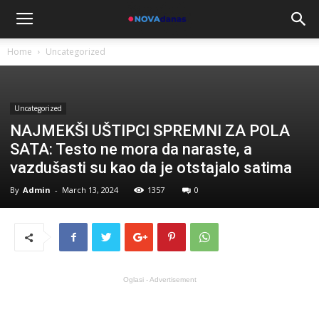
Home
Uncategorized
Uncategorized
NAJMEKŠI UŠTIPCI SPREMNI ZA POLA
SATA: Testo ne mora da naraste, a
vazdušasti su kao da je otstajalo satima
By
Admin
-
March 13, 2024
1357
0
Oglasi - Advertisement