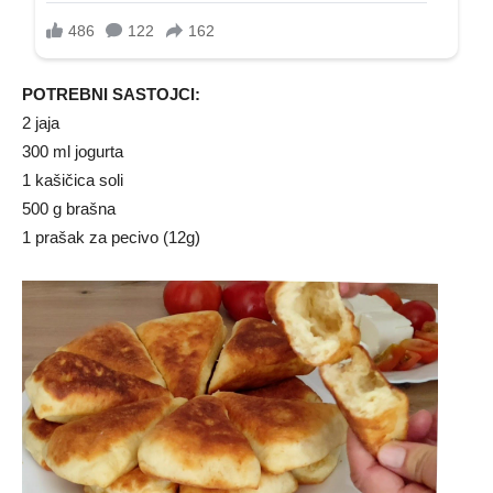
POTREBNI SASTOJCI:
2 jaja
300 ml jogurta
1 kašičica soli
500 g brašna
1 prašak za pecivo (12g)