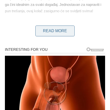
ga čini idealnim za svaki događaj. Jednostavan za napraviti i
pun trešanja, ovaj kolač zasigurno će se svidjeti svima!
POTREBNI SASTOJCI:
READ MORE
Temelj za kolač: 3 jaja Mali prstohvat soli 150 grama (4/5
šalice) šećera 150 ml (3/4 šalice) biljnog ulja 150 ml (3/4
šalice) mlijeka 300 grama (2 šalice) brašna 15 grama (3
žličice) ) prašak za pecivo 100 grama (1/2 šalice) suhih
višanja
Preljev za kolač:
1 jaje, 100 grama (5 žlica) jogurta, 1 žlica šećera, 1 žlica
kukuruznog škroba i 50 grama svježih ili smrznutih višanja.
KAKO PRIPREMITI OVAJ KOLAČ?