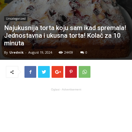
Uncategorized
Najukusnija torta koju sam ikad spremala!
Jednostavna i ukusna torta! Kolač za 10
minuta
By
Urednik
-
August 19, 2024
24459
0
Oglasi - Advertisement