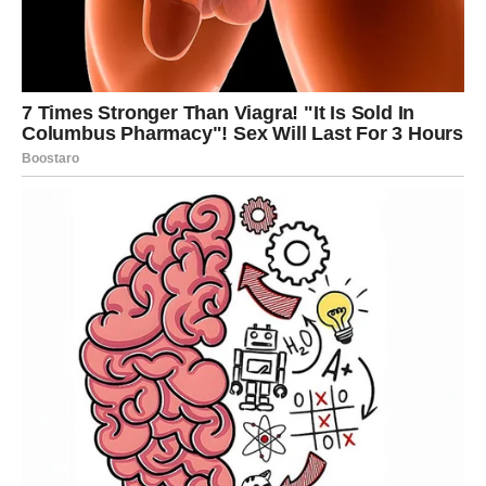
Da biste pripremili tijesto za tortu, počnite tako da prethodno
zagrijete pećnicu na 180°C (360°F). U posudi za miješanje
umutite jaja s malim prstohvatom soli dok ne postanu
pjenasta.
Polako dodajte šećer dok smjesa ne postane lagana i
pjenasta. Pomiješajte biljno ulje i mlijeko dok se sve dobro ne
sjedini.