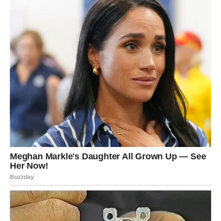
Umiješajte brašno i prašak za pecivo, zatim lagano umiješajte
u mokre sastojke dok ne dobijete glatku konzistenciju. Ubacite
suhe višnje.