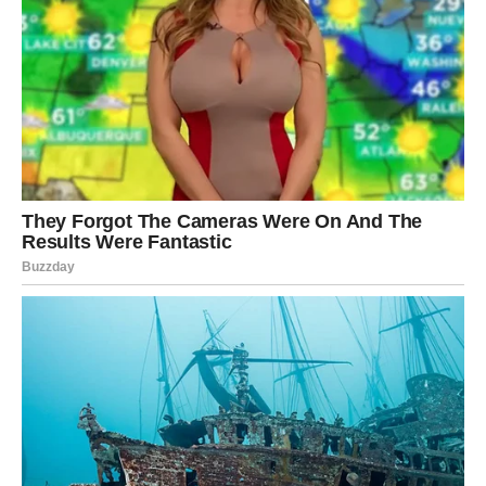
pecite 40 minuta ili dok čačkalica zabodena u sredinu ne izađe
čista.
Ostavite kolač da se ohladi, a prije posluživanja pospite ga
šećerom u prahu za ukras.
Preporuke za posluživanje:
Popratite ga komadom šlaga ili kuglicom sladoleda od vanilije.
Za idealno poslijepodnevno uživanje, uživajte uz šalicu kave ili
čaja.