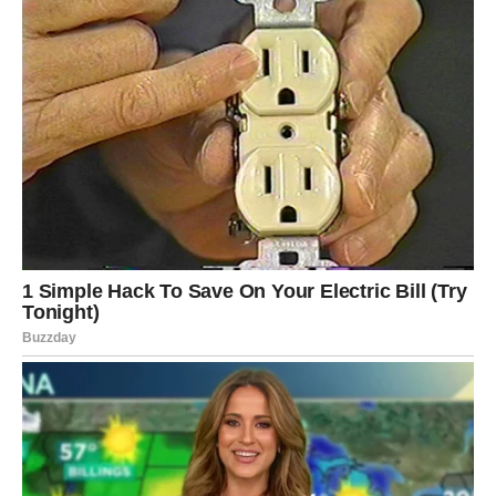
Za preljev pomiješajte 1 jaje, jogurt, šećer i kukuruzni škrob u
zasebnoj posudi i tucite dok smjesa ne postane glatka. Zatim
pažljivo ubacite svježe ili smrznute višnje.
Kolač pripremite tako da tijesto izlijete u namašćen ili obložen
pleh. Po vrhu nježno rasporedite smjesu jogurta i višanja.
Stavite u prethodno zagrijanu pećnicu na 180°C (360°F) i