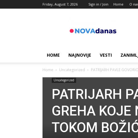
Friday, August 7, 2026
Sign in / Join
Home
O na
Novadanas
HOME
NAJNOVIJE
VESTI
ZANIML
Home
Uncategorized
PATRIJARH PAVLE GOVORIO
Uncategorized
PATRIJARH P
GREHA KOJE 
TOKOM BOŽIĆ