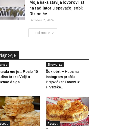
Moja baka stavlja lovorov list
na radijator u spavaćoj sobi:
Otkloniće...
October 2, 2024
Load more
Najnovije
anas
Showbizz
arala me je… Posle 10
Šok obrt – Haos na
dina braka Veljko
instagram profilu
iznao da ga...
Prijovićke! Fanovi iz
Hrvatske...
ecepti
Recepti