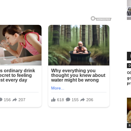
D
Oč
go
pr
R