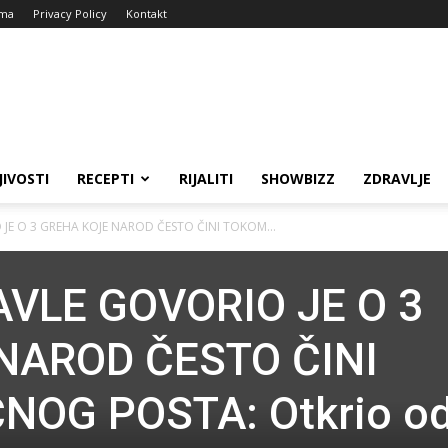
ma
Privacy Policy
Kontakt
JIVOSTI
RECEPTI
RIJALITI
SHOWBIZZ
ZDRAVLJE
 JE O 3 GREHA KOJE NAROD ČESTO ČINI TOKOM...
AVLE GOVORIO JE O 3
NAROD ČESTO ČINI
NOG POSTA: Otkrio o