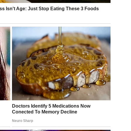
 proždrljivost, koja se očituje kroz prejedanje, i
posta i uživanje u masnoj hrani tijekom slavlja kao što su
obriti izuzeće nekih pojedinaca od posta, obično iz
ete vlastitom tijelu. Umjesto toga, to je vrijeme za
ažavanje zahvalnosti Bogu i izbjegavanje negativnih misli,
e hrane, oni koji odluče postiti punih 40 dana trebaju se
uvreda, ljutnje i bilo kojeg drugog ponašanja koje nije u