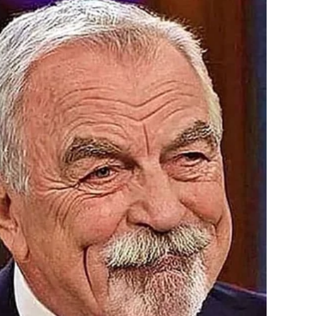
tog Jovana Zlatoustog, čin tjelesnog posta nema nikakvog
je pohvalno hvaliti se brojem dana koji su prošli bez
avo mjerilo uspjeha tijekom razdoblja posta to je li se netko
rkvenim knjigama, nije dovoljno samo tvrditi da je neko
 hrane ili pića u gruboj odjeći. Umjesto toga, treba
r i blagost, čak i usprkos ljutnji ili neprijateljstvu.
emu služi izlaganje tijela takvoj fizičkoj i mentalnoj nevolji?
za njegovanje samoljublja i ljubavi prema onima oko nas.
identitete, odnose i veze s Bogom. Post je prilika za
a umirimo svoju dušu i tražimo pravi put.