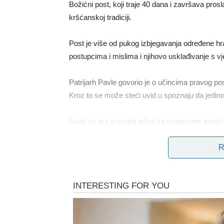
Božićni post, koji traje 40 dana i završava pr
kršćanskoj tradiciji.
Post je više od pukog izbjegavanja određene hr
postupcima i mislima i njihovo usklađivanje s v
Patrijarh Pavle govorio je o učincima pravog pos
Kroz to se može steći uvid u spoznaju da jedin
Sveti su oci, u svojoj težnji za kreposnim pon
rasuđivanja. Ova osobita vrlina odnosi se na s
R
što je štetno, da se razlikuje istina od laži.
Postoje dvije vrste posta: tjelesni i duhovni. 
masne hrane. S druge strane, duhovni post uključ