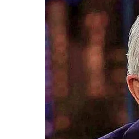
Prema svetim duhovnim tekstovima i nauku sve
značaja ako nije popraćen i duhovnim postom. Ni
uživanja u luksuznoj i raznolikoj hrani, već je pr
duhovno popravio.
Prema sačuvanim riječima Jovana Zlatoustog u c
duže vrijeme postio ili se uzdržavao od određene
razmisliti o tome jesu li doista postigli unutarnji mi
Ako netko još uvijek gaji osjećaje zlobe u sebi, č
Ovu izjavu prenosi Blic Žena.
Svećenik tvrdi da čin posta služi kao sredstvo 
Tijekom ovog vremena moramo propitivati ​​svoje 
oprost, pokajanje i ispovijed, jer je to vrijeme d