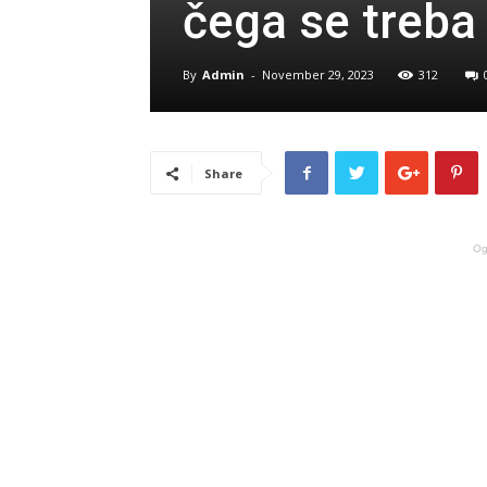
čega se treba 
By
Admin
-
November 29, 2023
312
Share
Og