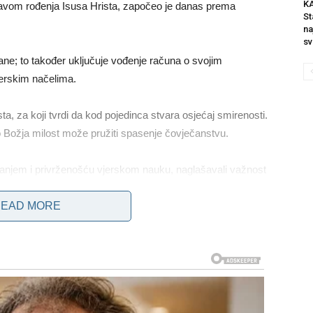
K
oslavom rođenja Isusa Hrista, započeo je danas prema
St
na
sv
ane; to također uključuje vođenje računa o svojim
jerskim načelima.
ta, za koji tvrdi da kod pojedinca stvara osjećaj smirenosti.
o Božja milost može pružiti spasenje čovječanstvu.
ašanjem i privrženošću vjerskom nauku, naglašavali važnost
posobnost razlikovanja između onoga što je korisno i onoga
EAD MORE
Tjelesni post podrazumijeva suzdržavanje od konzumiranja
uje introspektivni pogled na vlastito duhovno stanje i služi