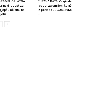
ARAMEL OBLATNA:
ČUPAVA KATA: Originalan
arinski recept za
recept za omiljeni kolač
jljepšu oblatnu na
iz perioda JUGOSLAVIJE
ijetu!
–...