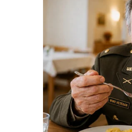
kao sredstvo za uklanjanje svake negativnosti i
duše iskorijeni ono što je štetno i umjesto njega
U razgovoru o obiteljskim vrijednostima Njegova
tri uobičajena grijeha koja se u našem narodu naj