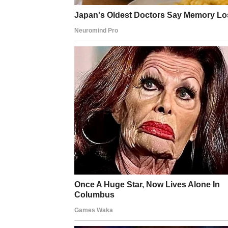
karakterizira kompleks superiornosti nad drugima,
neposlušnost postu, što uključuje odstupanje od 
krštenja.
Treba napomenuti da sveštenici imaju ovlasti od
zdravstvenih razloga.
Post ne znači uskraćivanje hrane ili nanošenje št
introspekciju, pronalaženje unutarnjeg mira, izr
postupaka i ponašanja.
Osim ograničavanja prehrane izbjegavanjem masn
također distancirati od zlonamjernog ponašanja, 
skladu s hrišćanskim vrijednostima.