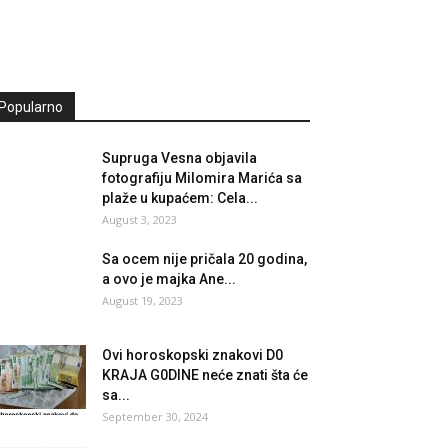
Popularno
Supruga Vesna objavila
fotografiju Milomira Marića sa
plaže u kupaćem: Cela...
August 3, 2023
Sa ocem nije pričala 20 godina,
a ovo je majka Ane...
August 19, 2023
Ovi horoskopski znakovi D0
KRAJA G0DINE neće znati šta će
sa...
September 30, 2024