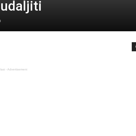
udaljiti
0
lasi - Advertisement