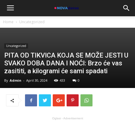
Home
Uncategorized
Uncategorized
PITA OD TIKVICA KOJA SE MOŽE JESTI U
SVAKO DOBA DANA I NOĆI: Brzo će vas
zasititi, a kilogrami će sami spadati
By
Admin
-
April 30, 2024
433
0
Oglasi - Advertisement