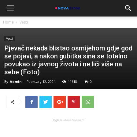
Home
Vesti
Vesti
Pjevač nekada blistao osmijehom gdje god
se pojavi, a nakon gubitka sina se totalno
povukao iz javnog života i ne liči više na
sebe (Foto)
By
Admin
-
February 12, 2024
11618
0
Oglasi - Advertisement