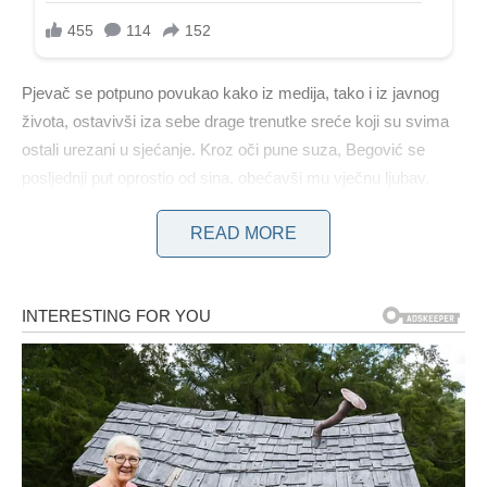
Pjevač se potpuno povukao kako iz medija, tako i iz javnog
života, ostavivši iza sebe drage trenutke sreće koji su svima
ostali urezani u sjećanje. Kroz oči pune suza, Begović se
posljednji put oprostio od sina, obećavši mu vječnu ljubav.
READ MORE