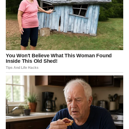
Podsjećamo vas da je Armin preminuo u dvadesetdevetoj
godini života na sarajevskoj Infektivnoj klinici, nakon što je
bolest s kojom se godinama borio ponovo izbila na površinu.
U današnje vrijeme samo nekolicina pjevača može s
ponosom tvrditi da su jedinstveni stajlinzi rezultat vlastitog
umijeća, a Enes Begović je svakako jedan od njih.
Begović se dosljedno izdvajao svojom sposobnošću odabira