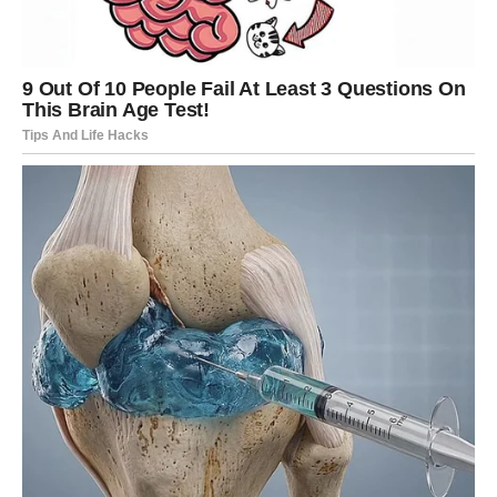
Jedan od albuma koji pokazuje njegovu dosljednost je “Tako
te volim”. Pokazujući svoju neustrašivost u prihvaćanju
promjena i prkošenju društvenim očekivanjima, samouvjereno
je nosio elegantan krem ​​i zlatni sako, dokazujući da se ne boji
odstupiti od norme.