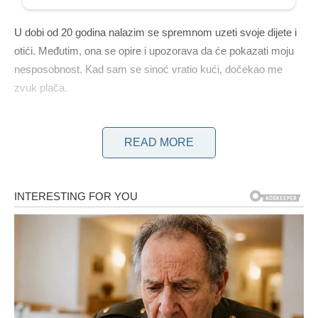
U dobi od 20 godina nalazim se spremnom uzeti svoje dijete i
otići. Međutim, ona se opire i upozorava da će pokazati moju
nesposobnost. Kad sam se sinoć vratio kući, dočekao me
zvuk plača.
Bio je to vrlo uznemirujući trenutak otkriti svog oca u suzama.
READ MORE
Činilo se da je spavaća soba samo djelomično namještena jer
su stvari moje maćehe bile uklonjene. Skupila je svoje stvari i
otišla.