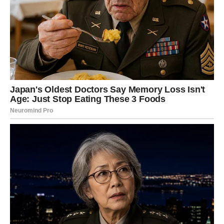
Otac mi je dao pismo koje je ostavila.
Navedeno je:
Vjerovao sam da si ti jedina osoba koja će me podržati, ali si
me razočarao.
Žrtvovao sam svoju karijeru da bih njegovao tvog unuka, a ti si
ipak dopustio svojoj kćeri da ga vrati kao da moj doprinos nije
od značaja.
Sada odlazim od vas, nakon što sam uzeo naknadu koju bih