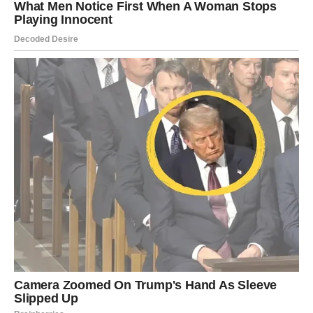
Započnite prosijavanjem suhih sastojaka, što uključuje
prosijavanje višenamjenskog brašna i praška za pecivo u
zasebnoj posudi. Kada je to gotovo, pomiješajte mokre i suhe
sastojke.
Postupno pomiješajte suhe sastojke sa smjesom maslaca,
pazeći da se dobro izmiješaju. Pazite da ne premiješate.
Smjesu pažljivo premjestite u kalup za tortu, pazeći da ispuni
pripremljeni kalup za tortu i špatulom zagladite gornju površinu.
Pećnice:
Ostavite kolač da se peče u pećnici koja je prethodno
zagrijana 45-50 minuta ili dok čačkalica zabodena u sredinu ne
izađe bez tijesta. Nakon što izvadite kolač iz pećnice, ostavite
ga da odstoji u kalupu 10 minuta prije nego što ga prebacite na