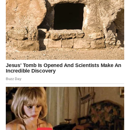
minuta za kuhanje.
POTREBNI SASTOJCI:
Za ovaj recept trebat će vam 250 grama višenamjenskog
brašna, 200 grama šećera, 200 grama omekšalog neslanog
maslaca, 3 jaja od po 80 grama, 1,5 žličica asencije vanilije i 1
1/4 žličice praška za pecivo od 7 grama. .
KAKO SE PRIPREMA KOLAČ SA PUTEROM?
Za početak pripremite pećnicu za pečenje tako da je prethodno
zagrijete na temperaturu od 180°C. Zatim uzmite kalup za tortu
promjera cca 20 cm i dobro ga namastite. Dodatno obložite
kalup papirom za pečenje kako biste kolač lakše izvadili kada
bude pečen.
U velikoj zdjeli miksera umutite omekšali maslac i šećer dok