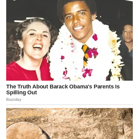
Poznat diljem svijeta, ovaj preslatki kolač s maslacem osvojio
je srca mnogih svojim dekadentno bogatim okusom i
božanstvenom teksturom koja se bez napora otapa na nepcu.
Bezvremenski užitak prikladan za svaki događaj ili proslavu, a
najveća prednost je brza priprema od samo 10 minuta.
Krenite na kulinarsko putovanje slijedeći ovaj jednostavan
recept i pripremite se zapanjiti sve ukusnom tortom koja će
ostaviti neizbrisiv dojam.
Ukupno vrijeme potrebno za ovaj recept je otprilike 55-60
minuta, od čega je 10 minuta predviđeno za pripremu i 45-50