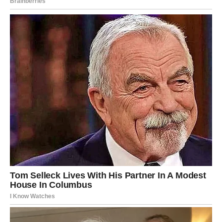
rešetku da se potpuno ohladi.
Poslužiti:
Nakon što ostavite da se ohladi, nastavite s rezanjem i
uživanjem u ukusnom kolaču s maslacem. Ova divna
poslastica savršeno se slaže sa šalicom čaja ili kave koja se
diže.
Evo nekoliko divnih načina za uživanje u kolaču s maslacem:
pospite ga laganim slojem šećera u prahu ili ga prelijte malom
šlagom. Za dodatni užitak, uparite ga sa slatkim svježim
bobičastim voćem ili izdašnom kuglicom baršunastog
sladoleda od vanilije.