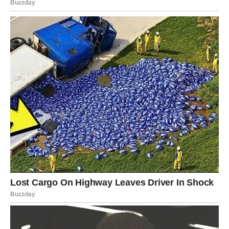
Čuveni kolač sa puterom koji izluđuje ceo svet topi se u
ustima! Recept za 10 minuta