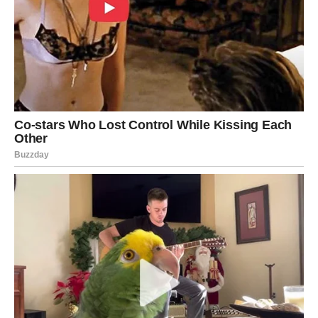
smjesa ne postane svijetla i pahuljasta. Ovaj proces obično
traje oko 3-5 minuta.
Umiješajte jaja i vaniliju: Postupno dodajte jaja, pazeći da ih
dobro umutite nakon svakog dodavanja. Umiješajte esenciju
vanilije.