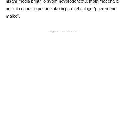
nisam mogla brinuti o svom novorođenčetu, moja maćeha je
odlučila napustiti posao kako bi preuzela ulogu “privremene
majke”.
Oglasi - advertisement