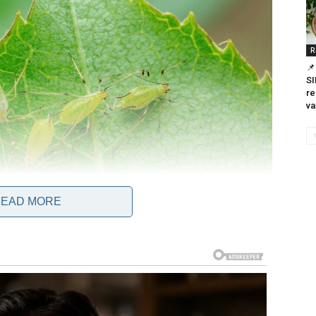
R
📌
SI
re
va
EAD MORE
nim vrstama,lisne uši se brzo razmnožavaju, imaju veliki broj
ke prisutnosti. U današnjem videu ćemo govoriti o prirodnom
avku pogledajte naš video prilog kako se na prirodan način