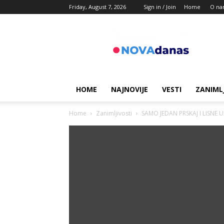
Friday, August 7, 2026
Sign in / Join
Home
O na
Novadanas
HOME
NAJNOVIJE
VESTI
ZANIML
Home
Zanimljivosti
SAMO JEDAN PRSKAJ I LISNE UŠI 