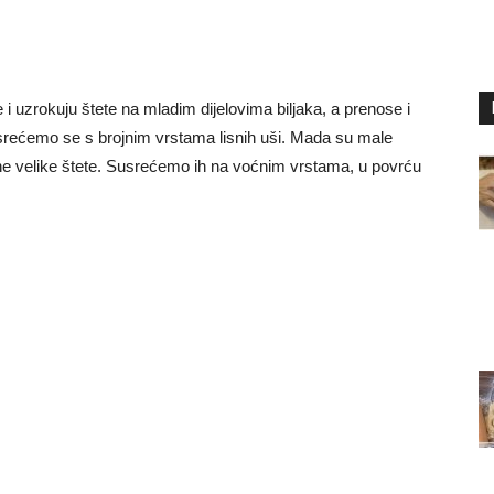
ne i uzrokuju štete na mladim dijelovima biljaka, a prenose i
srećemo se s brojnim vrstama lisnih uši. Mada su male
 čine velike štete. Susrećemo ih na voćnim vrstama, u povrću