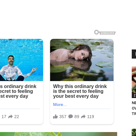
Z
N
O
TR