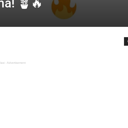
ma! 🪴🔥
lasi - Advertisement