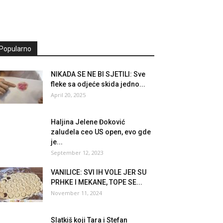
Popularno
NIKADA SE NE BI SJETILI: Sve
fleke sa odjeće skida jedno...
April 20, 2025
Haljina Jelene Đoković
zaludela ceo US open, evo gde
je...
September 12, 2023
VANILICE: SVI IH VOLE JER SU
PRHKE I MEKANE, TOPE SE...
November 11, 2024
Slatkiš koji Tara i Stefan