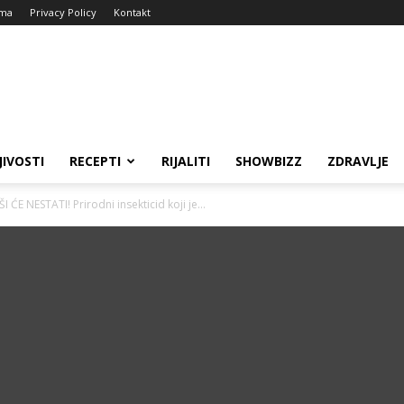
ma
Privacy Policy
Kontakt
JIVOSTI
RECEPTI
RIJALITI
SHOWBIZZ
ZDRAVLJE
ĆE NESTATI! Prirodni insekticid koji je...