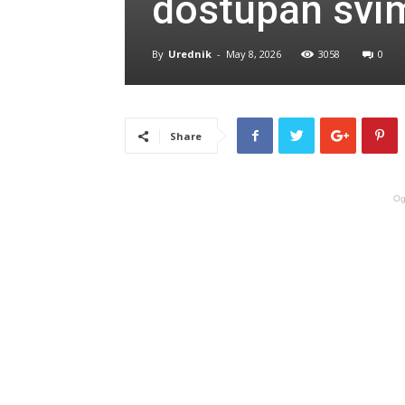
dostupan svi
By
Urednik
-
May 8, 2026
3058
0
Share
Og