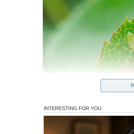
R
Pored toga što ih pronalazimo na različitim bilj
generacija i to je jedan od razloga njihove veli
preparatu kojeg vrlo lako napravite, zato u nast