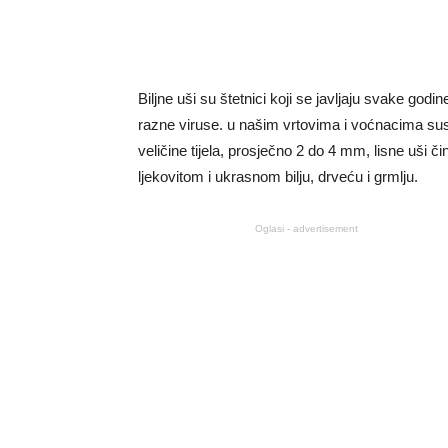
Biljne uši su štetnici koji se javljaju svake godi
razne viruse. u našim vrtovima i voćnacima su
veličine tijela, prosječno 2 do 4 mm, lisne uši
ljekovitom i ukrasnom bilju, drveću i grmlju.
Oglasi - advertisement