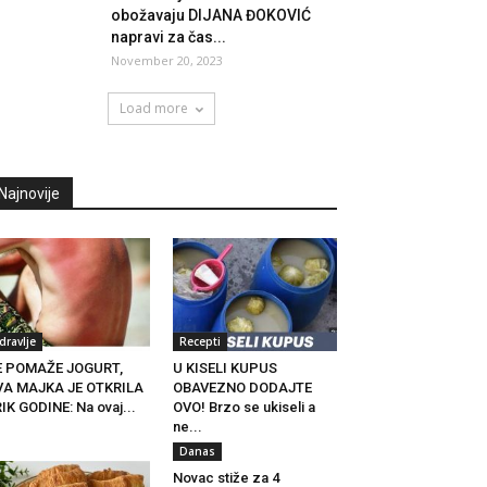
obožavaju DIJANA ĐOKOVIĆ
napravi za čas...
November 20, 2023
Load more
Najnovije
dravlje
Recepti
E POMAŽE JOGURT,
U KISELI KUPUS
VA MAJKA JE OTKRILA
OBAVEZNO DODAJTE
IK GODINE: Na ovaj...
OVO! Brzo se ukiseli a
ne...
Danas
Novac stiže za 4