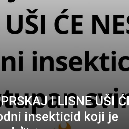
RSKAJ I LISNE UŠI Ć
dni insekticid koji je