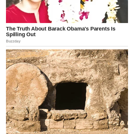
RAFAELO LEDENE KOCKE S VIŠNJAMA: Ova torta je
nevjerojatno vlažna, topi se u ustima, a svi jedva čekaju da se
dočepaju recepta. Kombinacija Rafaelo kockica leda i višanja
toliko je ukusna da ćete se teško zaustaviti samo na jednoj!
Ako volite kockice leda, sigurno će vam se svidjeti ovaj recept.
POTREBNE OSNOVNE KOMPONENTE:
Što se tiče kolačića:
Za nadjev od vanilije potrebno vam je 6 bjelanjaka, 6 žlica
šećera, 2,5 žlice brašna, 140 grama naribanog kokosa, 1/2
žličice praška za pecivo i 400 mililitara mlijeka.