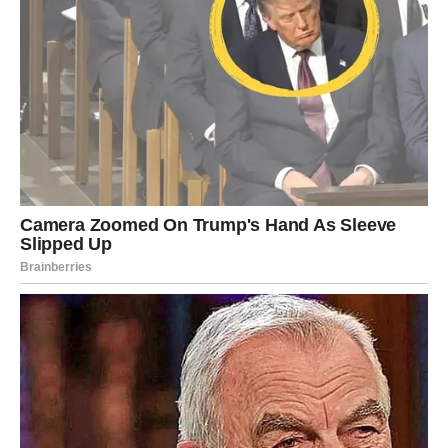
smjesa ne zgusne, a zatim ostavite da se puding potpuno
ohladi.
Da biste napravili nadjev od višanja, pomiješajte vodu i šećer u
loncu i zagrijte na srednjoj vatri. Umutiti puding i sok od
višanja. Kada sirup u loncu zavrije, umiješajte višnje i
razmućeni puding. Pustite smjesu da se kuha nekoliko minuta
dok se ne zgusne, a zatim sve pomiješajte pomoću uronjenog
blendera.
Vruć fil od višanja izliti na koru i ostaviti da se ohladi. Dok se
hladi umutiti slatko vrhnje sa šećerom u prahu. U posebnoj
zdjeli umutite omekšali maslac pa umiješajte ohlađeni puding
od vanilije i sve dobro izmiješajte.
Kremu od vanilije ravnomjerno rasporedite po nadjevu od
višanja. Mliječnu čokoladu umiješajte u kremu i nanesite na