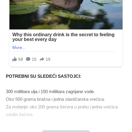
POTREBNI SU SLEDEĆI SASTOJCI:
300 mililitara ulja i 150 mililitara zagrijane vode.
Oko 500 grama brašna i jedna slastičarska vrećica.
Za motanje: oko 200 grama šećera u prahu i jedna vrećica
vanilin šećera.
KAKO PRIPREMITI BRZE KIFLE SIROMAŠKICE?