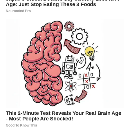
Svaki dio malo namažite marmeladom (ja sam se odlučila za
odličan argentinski sir od dunja) i zarolajte. Kiflice stavljati u
tepsiju obloženu papirom za pečenje i odmah peći dok ne
porumene. Ako vam se tijesto čini ljepljivim, samo ga pritisnite.