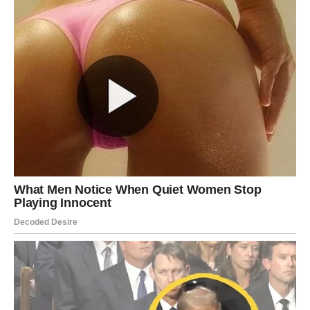
500 mililitara vrhnja, 100 grama šećera u prahu i 50 grama
mliječne čokolade.
Kako se radi Raffaello torta s višnjama?
Bjelanjke istucite u čvrsti snijeg, zatim dodajte šećer i
nastavite s mućenjem. Pomiješajte ovu smjesu s preostalim
sastojcima, pazeći da je sve dobro izmiješano. Smjesu izliti u
tepsiju veličine 25×35 cm i peći na 170 stupnjeva 15 do 20
minuta. Kada je kora pečena preliti je vrelim mlekom i ostaviti
da se ohladi.
Za početak pravljenja nadjeva od vanilije ulijte puding u dublju
zdjelu i pomiješajte ga sa žumanjcima i vanilin šećerom.
Umiješajte malo mlijeka i dodajte šećer, pa umutite smjesu.
Zatim lagano zagrijte preostalo mlijeko na srednjoj vatri i
umiješajte smjesu za puding. Neprekidno miješajte dok se