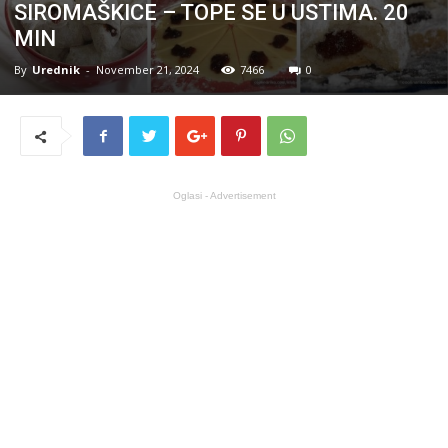
SIROMAŠKICE – TOPE SE U USTIMA. 20
MIN
By
Urednik
-
November 21, 2024
7466
0
Oglasi - Advertisement