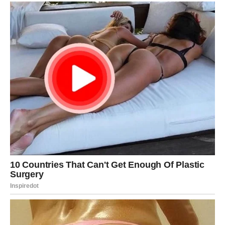
Za pripremu nadjeva od višanja prikupite sljedeće sastojke: 1
litar mlijeka, 3 pakiranja pudinga od vanilije, 6 žumanjaka, 10
žlica šećera, 2 pakiranja vanilin šećera i 250 grama maslaca.
Za šlag napravite 250 ml vode, 250 ml soka od višanja, 150 g
šećera, 400 g višanja i 2 paketića smjese za puding od vanilije.