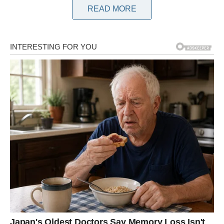
READ MORE
Zagrijte pećnicu na 200 stupnjeva. Pomiješajte vodu i ulje pa
umiješajte prašak za pecivo i umijesite dobivenu smjesu.
Polako dodavajte brašno, počevši žlicom pa do kraja
miješajući rukama.
Tijesto podijelite na 3 do 4 dijela (ja sam se odlučila za 2 pa je
ispalo 16 većih kiflica, mada su mamine manje slađe). Na
površini posutoj brašnom svaki dio počnite rukom oblikovati u
ravni krug, a zatim ih razvaljajte valjkom.