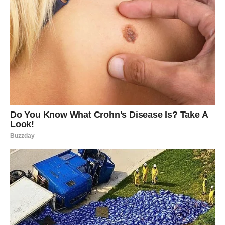
Lagano pritisnite na različitim mjestima rolata; izaći će “vlažni”
nakon pečenja, ali će šećer stvoriti lijep premaz. 😉 Tople
kiflice nakon pečenja premazati mješavinom šećera u prahu i
vanilin šećera.