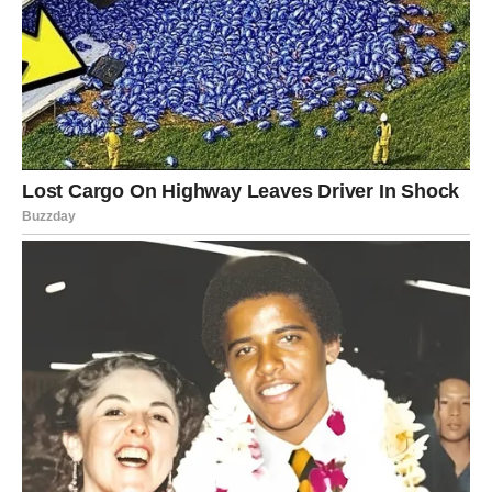
POSLUŽIVANJE:
Kako se ohlade, postaju hrskaviji i privlačniji.
BONUS:
Napokon sam otkrila recept za najukusnije RAFAELO
LEDENE KOCKE S VIŠNJAMA 👌 Kolač je tako mekan i
nježan, praktički se topi u ustima! 💥❗❗