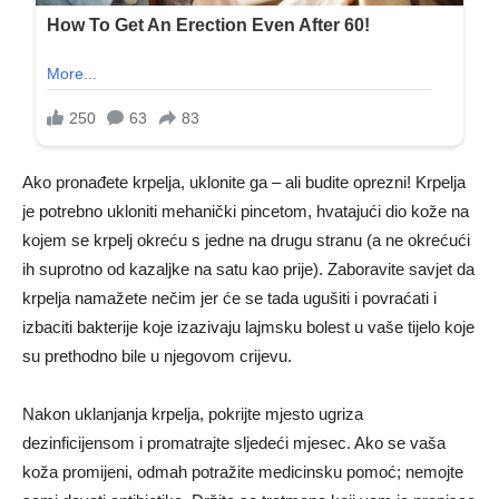
Ako pronađete krpelja, uklonite ga – ali budite oprezni! Krpelja
je potrebno ukloniti mehanički pincetom, hvatajući dio kože na
kojem se krpelj okreću s jedne na drugu stranu (a ne okrećući
ih suprotno od kazaljke na satu kao prije). Zaboravite savjet da
krpelja namažete nečim jer će se tada ugušiti i povraćati i
izbaciti bakterije koje izazivaju lajmsku bolest u vaše tijelo koje
su prethodno bile u njegovom crijevu.
Nakon uklanjanja krpelja, pokrijte mjesto ugriza
dezinficijensom i promatrajte sljedeći mjesec. Ako se vaša
koža promijeni, odmah potražite medicinsku pomoć; nemojte