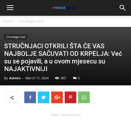
Home
Uncategorized
Uncategorized
STRUČNJACI OTKRILI ŠTA ĆE VAS
NAJBOLJE SAČUVATI OD KRPELJA: Već
su se pojavili, a u ovom mjesecu su
NAJAKTIVNIJI
By
Admin
-
March 11, 2024
283
0
Oglasi - Advertisement