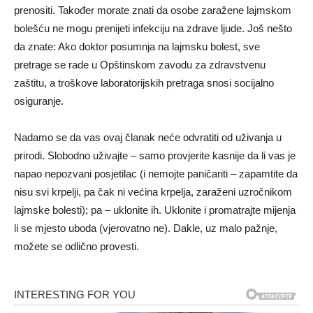
prenositi. Također morate znati da osobe zaražene lajmskom
bolešću ne mogu prenijeti infekciju na zdrave ljude. Još nešto
da znate: Ako doktor posumnja na lajmsku bolest, sve
pretrage se rade u Opštinskom zavodu za zdravstvenu
zaštitu, a troškove laboratorijskih pretraga snosi socijalno
osiguranje.
Nadamo se da vas ovaj članak neće odvratiti od uživanja u
prirodi. Slobodno uživajte – samo provjerite kasnije da li vas je
napao nepozvani posjetilac (i nemojte paničariti – zapamtite da
nisu svi krpelji, pa čak ni većina krpelja, zaraženi uzročnikom
lajmske bolesti); pa – uklonite ih. Uklonite i promatrajte mijenja
li se mjesto uboda (vjerovatno ne). Dakle, uz malo pažnje,
možete se odlično provesti.