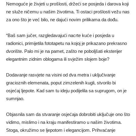
Nemoguće je živjeti u prošlosti, držeći se posjeda i darova koji
ne služe ničemu u našim životima. Ti ostaci prošlosti vežu nas
za ono što je već bilo, ne dajući novim prilikama da dođu.
“Baš sam jučer, razgledavajući nacrte kuće i posjeda u
radionici, primijetila fototapetu na kojoj je prikazano prekrasno
dvorište. Palo mi je na pamet, zašto ne poboljšati eksterijer
elegantnim zidnim oblogama ili svježim slojem boje?
Dodavanje rasvjete na visini od dva metra i uključivanje
gracioznih elemenata, poput zimzelenih kugli, stvorilo bi
osjećaj ljepote. Kad sam tu ideju podijelila sa suprugom, on je
sumnjao.
Objasnila sam da stvaranje osjećaja dobrobiti uključuje ono što
vidimo, mislimo i na kraju manifestiramo u našim životima.
Stoga, okružimo se ljepotom i elegancijom. Prihvaćanje