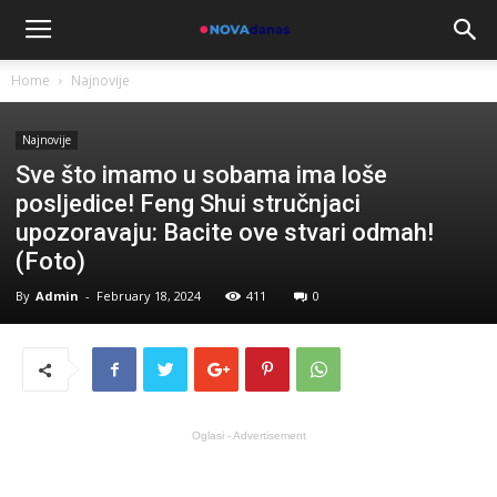
Home
Najnovije
Najnovije
Sve što imamo u sobama ima loše
posljedice! Feng Shui stručnjaci
upozoravaju: Bacite ove stvari odmah!
(Foto)
By
Admin
-
February 18, 2024
411
0
Oglasi - Advertisement