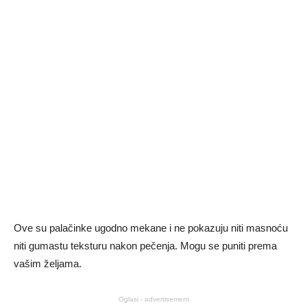
Ove su palačinke ugodno mekane i ne pokazuju niti masnoću
niti gumastu teksturu nakon pečenja. Mogu se puniti prema
vašim željama.
Oglasi - advertisement