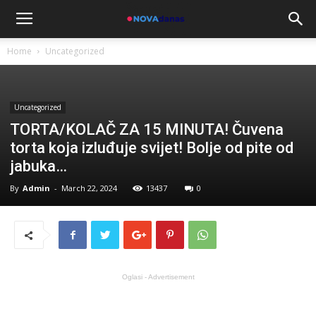
Home
Uncategorized
Uncategorized
TORTA/KOLAČ ZA 15 MINUTA! Čuvena
torta koja izluđuje svijet! Bolje od pite od
jabuka…
By
Admin
-
March 22, 2024
13437
0
Oglasi - Advertisement