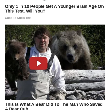
najboljom tortom koju ste ikada jeli. Uživajte u obroku i
osmjesima koje mami na lica vaše porodice!