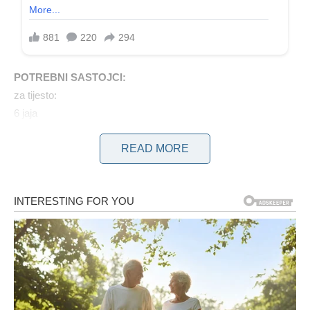
POTREBNI SASTOJCI:
za tijesto:
6 jaja
Prstohvat soli
READ MORE
80 g šećera
60g brašna
100 g mlevenih lešnika
1 kašičica praška za pecivo
Za kremu:
4 jaja
Prstohvat soli
100g šećera
120 g kukuruznog škroba