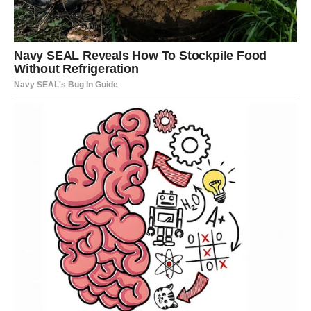
Postepeno dodavati mleko uz stalno mešanje da ne bi došlo
do grudvica.
Kuvajte na srednjoj vatri dok se smesa ne zgusne. Skinite sa
vatre i malo ohladite.
Dodajte puter, čokoladu, kakao prah, pržene seckane lešnike i
vanilin šećer dok se ne sjedine.
Pripremite preliv:
Umutiti vrhnje sa šećerom dok se ne stvore čvrsti snijeg.
Lagano umiješajte krem ​​sir dok smjesa ne postane glatka.
Sastavite tortu:
Ohlađenu tortu ravnomjerno premažite čokoladnom kremom.
Prelijte smjesom krem ​​sira, stvarajući glatki sloj.
ohladiti:
Ohladite tortu u frižideru najmanje sat vremena pre serviranja
kako bi se ukusi spojili.
Ova torta nije samo poslastica; to je iskustvo. Kombinacija
mekane torte, bogate čokoladne kreme i glatkog preliva čini je