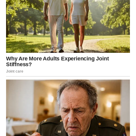
1L mlijeka
200 g putera
200g čokolade
15 g kakao praha
100 g lešnika (prženih i iseckanih)
8 g vanilin šećera
Za preljev:
400 ml kreme (33% masti)
50g šećera
300 g krem ​​sira