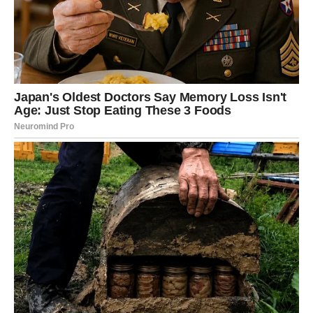
NAČIN PRIPREME:
Pripremite tijesto:
Zagrijte rernu na 180°C (356°F) i obložite pleh 24x24cm
papirom za pečenje.
U većoj posudi umutite jaja sa prstohvatom soli dok ne
postanu pjenasta. Postepeno dodavati šećer, nastavljajući
miješati.
Lagano umiješajte brašno, brašno od lješnjaka i prašak za
pecivo dok se dobro ne sjedine.
Smesu sipati u pripremljen pleh i peći 30 minuta. Pustite da se
potpuno ohladi.
Napravite kremu:
U šerpi umutiti jaja, prstohvat soli, šećer i kukuruzni škrob.