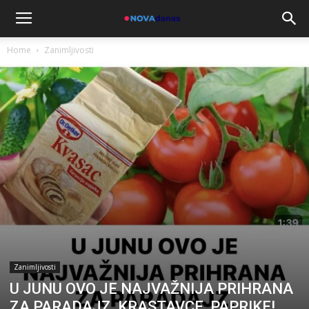
Home
Zanimljivosti
Zanimljivosti
U JUNU OVO JE NAJVAŽNIJA PRIHRANA
ZA PARADAJZ, KRASTAVCE, PAPRIKE!