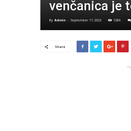
venčanica je 
By
Admin
-
September 17, 2023
1286
Share
Og