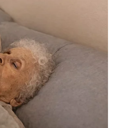
ana bila je jednako razdragana kao i sami mladenci te je
e što je bivša supruga poznatog televizijskog voditelja, na
Mirjana je za ovaj događaj odjenula haljinu u ciklama boji do
icama kako bi upotpunila svoj komplet. Čini se da se i
ngu. Može se samo zamisliti kako je Mirjanin bivši suprug
zdanju. Inače Jovan Memedović je bio taj koji je mladu