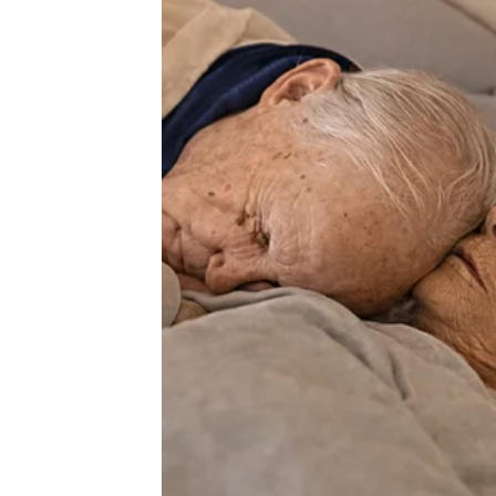
Tijekom svadbene ceremonije Mašina majka Mirj
plesala i pjevala uz ostale uzvanike. Unatoč tom
vjenčanju svoje kćeri izgledala je zadivljujuće. 
koljena. Uparila je haljinu s bež visokim potpet
Mašina mama ovoga puta odlično snašla u stajli
reagirao kad ju je ugledao u ovom elegantnom i
predao njenom budućem suprugu.