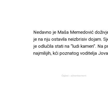
Nedavno je Maša Memedović doživjela
je na nju ostavila neizbrisiv dojam. Sje
je odlučila stati na “ludi kamen”. Na 
najmilijih, kći poznatog voditelja Jo
Oglasi - advertisement