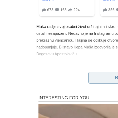
Maša radije svoj osobni život drži tajnim i skrom
ostali nezapaženi. Nedavno je na Instagramu pod
prekrasnu vjenčanicu. Haljina se odlikuje otvo
nadopunjuje. Blistavo lijepa Maša izgovorila je 
Bogosavu Apostoloviću.
R
Mladenci su iz crkve izašli razdragani i nasmije
prigodu sa svojim gostima, uz živu glazbu. Vidl
nezaboravno slavlje koje će se nedvojbeno produži