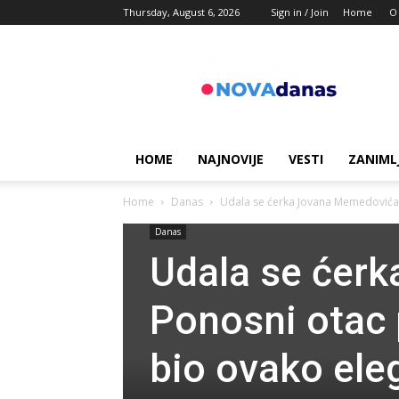
Thursday, August 6, 2026
Sign in / Join
Home
O
Novadanas
HOME
NAJNOVIJE
VESTI
ZANIML
Home
Danas
Udala se ćerka Jovana Memedovića! 
Danas
Udala se ćer
Ponosni otac 
bio ovako ele