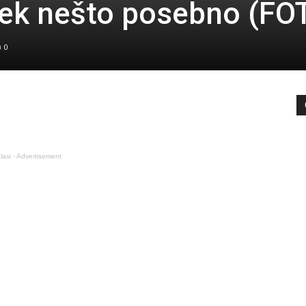
tek nešto posebno (FO
0
lasi - Advertisement