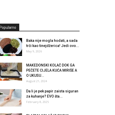
Popularno
Baka nije mogla hodati, a sada
trči kao tinejdžerica! Jedi ovo...
May 9, 2026
MAKEDONSKI KOLAČ DOK GA
PEČETE CIJELA KUĆA MIRIŠE A
O UKUSU...
August 21, 2024
Da li je pek papir zaista siguran
za kuhanje? EVO šta...
February 8, 2025