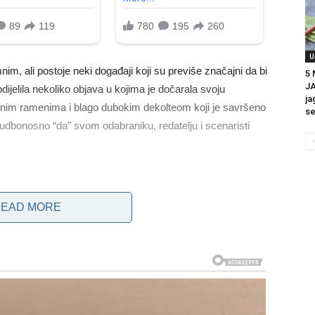
U
nim, ali postoje neki događaji koji su previše značajni da bi
5
J
ijelila nekoliko objava u kojima je dočarala svoju
ja
renim ramenima i blago dubokim dekolteom koji je savršeno
se
sudbonosno “da” svom odabraniku, redatelju i scenaristi
EAD MORE
šeni, ruku pod ruku kao muž i žena. Veselo su proslavili tu
jivo je da je mladenka u potpunosti spremna za
ti do ranih jutarnjih sati i sutradan.