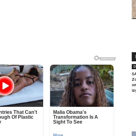
D
S
Zd
om
iz