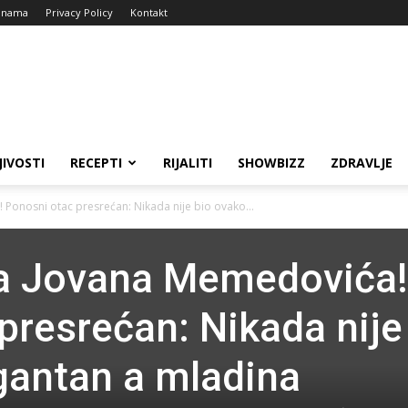
 nama
Privacy Policy
Kontakt
JIVOSTI
RECEPTI
RIJALITI
SHOWBIZZ
ZDRAVLJE
Ponosni otac presrećan: Nikada nije bio ovako...
ka Jovana Memedovića!
presrećan: Nikada nije
gantan a mladina