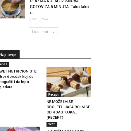
PLAZMA KOLAČ IZ SNOVA
GOTOV ZA 5 MINUTA: Tako lako
i...
June 8, 2024
Load more
Najnovije
anas
AVET NUTRICIONISTE:
rav doručak koji će
ogućiti i da lepo
gledate
Recepti
NE MOŽE IM SE
ODOLETI…JAFA ROLNICE
OD 4 SASTOJKA…
(RECEPT)
Vesti