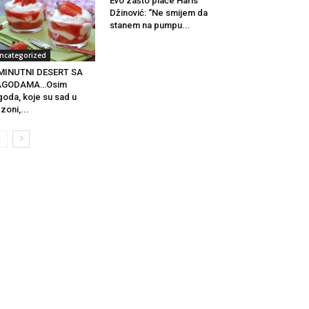
Evo zašto plače Haris
Džinović: “Ne smijem da
stanem na pumpu...
ncategorized
 MINUTNI DESERT SA
AGODAMA…Osim
goda, koje su sad u
zoni,...