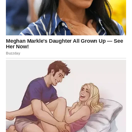
Ćetkovića, Goca je otvorila jednu osjetljivu temu. Otkrila je da
su Raša i ona zbog nemogućnosti da posvoje bebu donijeli
odluku da odaberu dijete koje će financijski uzdržavati. Vrijedi
napomenuti da Sergej Ćetković, voditelj intervjua, i sam ima
iskustvo oca dviju usvojenih djevojčica.
Radomir i ja vodili smo razgovor oko usvajanja.
Željela bih podijeliti svoju osobnu zabrinutost kada je riječ o
konceptu posvajanja. Po mom mišljenju, to je nevjerojatno lijep
čin davanja sigurnosti, ljubavi i budućnosti drugom ljudskom
biću. Posebno je značajan aspekt osiguravanja budućnosti koji
spašava dijete od neizvjesne sudbine koja ostaje nepoznata.
Pjevačica je iskreno izrazila svoj najdublji strah, rekavši:
“Emotivno sam uložena kao i ti i dajem cijelu sebe u ovo.
Međutim, bojim se da bismo, ako bismo usvojili dijete i voljeli ih