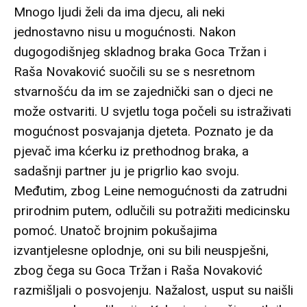
Mnogo ljudi želi da ima djecu, ali neki
jednostavno nisu u mogućnosti. Nakon
dugogodišnjeg skladnog braka Goca Tržan i
Raša Novaković suočili su se s nesretnom
stvarnošću da im se zajednički san o djeci ne
može ostvariti. U svjetlu toga počeli su istraživati
​​mogućnost posvajanja djeteta. Poznato je da
pjevač ima kćerku iz prethodnog braka, a
sadašnji partner ju je prigrlio kao svoju.
Međutim, zbog Leine nemogućnosti da zatrudni
prirodnim putem, odlučili su potražiti medicinsku
pomoć. Unatoč brojnim pokušajima
izvantjelesne oplodnje, oni su bili neuspješni,
zbog čega su Goca Tržan i Raša Novaković
razmišljali o posvojenju. Nažalost, usput su naišli