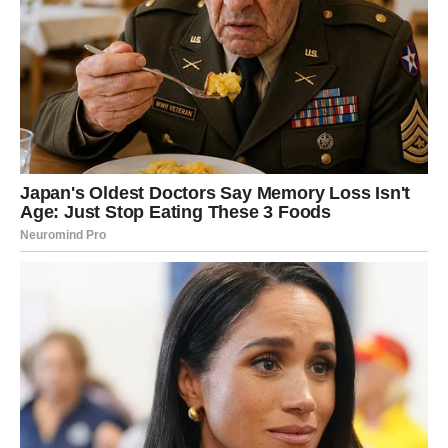
Proces posvajanja djece može biti zastrašujuće iskustvo zbog
brojnih preduvjeta koji moraju biti ispunjeni i specifičnih
ograničenja koja postoje. Uključuje mukotrpan zadatak
prikupljanja raznih dokumenata i prolaska kroz birokratske
prepreke koje mogu potrajati dvije do tri godine. U mom
razgovoru sa Sergejem Ćetkovićem, koji je osobno prošao
proces posvojenja kćeri u svoju obitelj, izrazio je odlučnost da
poduzme mjere kako bi se ti postupci ubrzali.
U intervjuu u emisiji “Ako progovorim” voditelja Sergeja