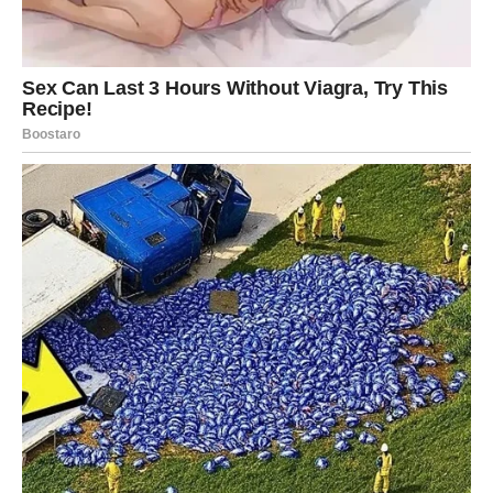
koliko ja volim Lenu, jednog dana mogli doživjeti situaciju koja
podsjeća na one koje se često prikazuju u američkim
filmovima.” Goca je nastavila: “Kad bi dijete izrazilo želju da se
ponovno spoji sa svojim biološkim roditeljima, vjerujem da bi
se moje srce razbilo u bezbroj komadića, točnije 500 milijuna.