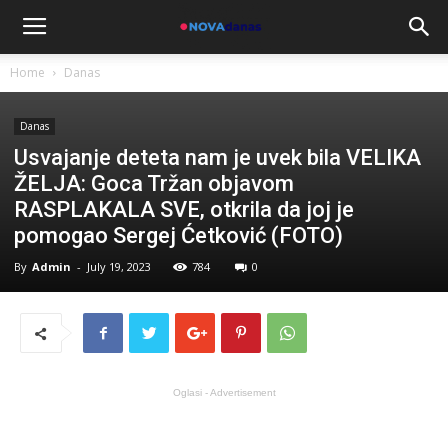
Home
Danas
Danas
Usvajanje deteta nam je uvek bila VELIKA
ŽELJA: Goca Tržan objavom
RASPLAKALA SVE, otkrila da joj je
pomogao Sergej Ćetković (FOTO)
By
Admin
-
July 19, 2023
784
0
Oglasi - Advertisement