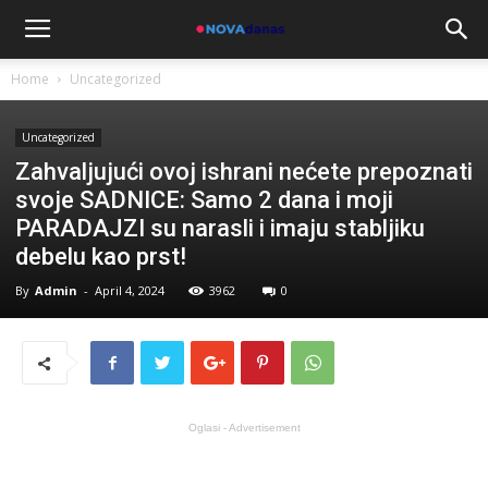
Home
Uncategorized
Uncategorized
Zahvaljujući ovoj ishrani nećete prepoznati
svoje SADNICE: Samo 2 dana i moji
PARADAJZI su narasli i imaju stabljiku
debelu kao prst!
By
Admin
-
April 4, 2024
3962
0
Oglasi - Advertisement