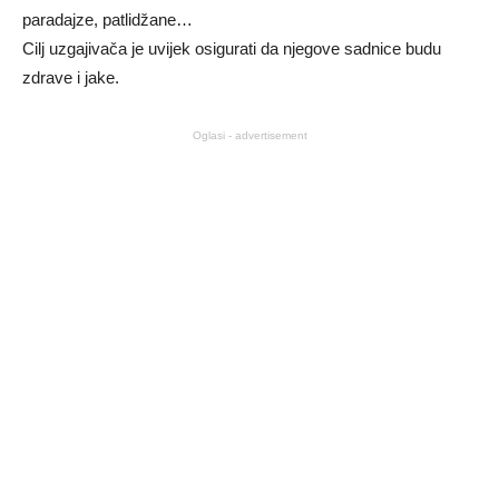
paradajze, patlidžane…
Cilj uzgajivača je uvijek osigurati da njegove sadnice budu
zdrave i jake.
Oglasi - advertisement